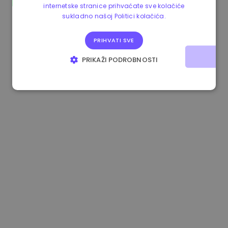
internetske stranice prihvaćate sve kolačiće
0.865673 €
-0.10%
3.4B €
sukladno našoj Politici kolačića.
PRIHVATI SVE
PRIKAŽI PODROBNOSTI
NUŽNO POTREBNI KOLAČIĆI
IZVEDBA
CILJANOST
FUNKCIONALNOST