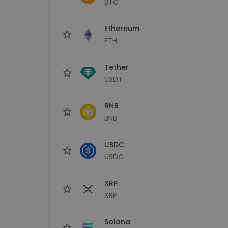
BTC
Istraživač ulaganja
Pronađi svoju kripto strategiju
Ethereum
ETH
Tether
USDT
BNB
BNB
USDC
USDC
XRP
XRP
Solana