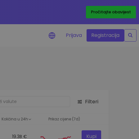
Pročitajte obavijest
Prijava
Registracija
cijenama
 cijena vaših
tva
 ulaganje
Filteri
elja
 optimalnu
Količina u 24h
Prikaz cijene (7d)
Kupi
19.3B €