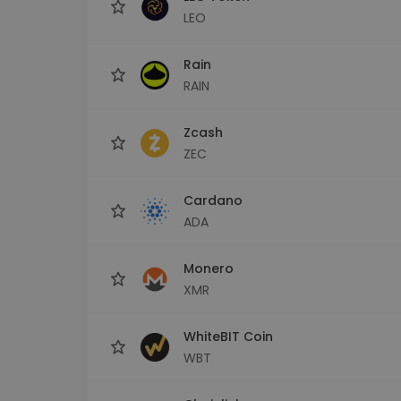
LEO
Rain
RAIN
Zcash
ZEC
Cardano
ADA
Monero
XMR
WhiteBIT Coin
WBT