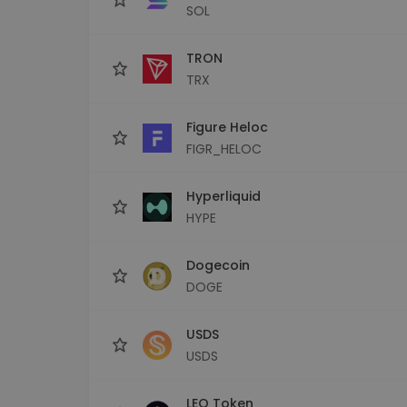
SOL
TRON
TRX
Figure Heloc
FIGR_HELOC
Hyperliquid
HYPE
Dogecoin
DOGE
USDS
USDS
LEO Token