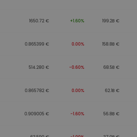
1650.72 €
+1.60%
199.2B €
0.865399 €
0.00%
158.8B €
514.280 €
-0.60%
68.5B €
0.865782 €
0.00%
62.1B €
0.909005 €
-1.60%
56.8B €
63.590 €
-1.00%
37.0B €