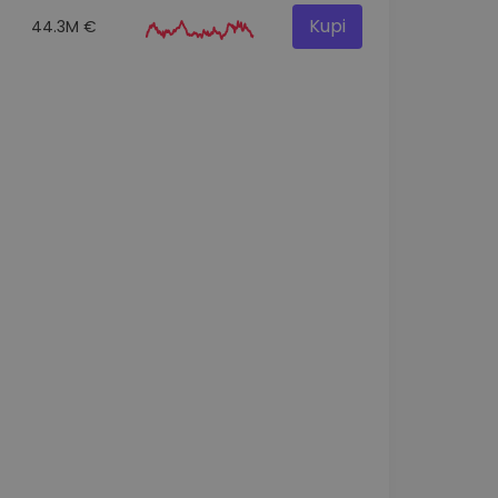
Kupi
44.3M €