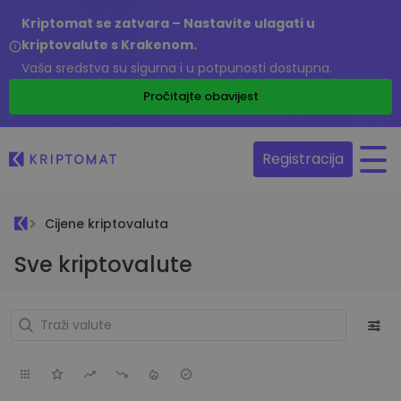
Kriptomat se zatvara – Nastavite ulagati u
kriptovalute s Krakenom.
Vaša sredstva su sigurna i u potpunosti dostupna.
Pročitajte obavijest
Registracija
Cijene kriptovaluta
Sve kriptovalute