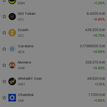
RAIN
+1.20%
LEO Token
8.4000 EUR
LEO
-0.40%
Zcash
439.200 EUR
ZEC
+0.70%
Cardano
0.173811000 EUR
ADA
+0.90%
Monero
329.370 EUR
XMR
+3.40%
WhiteBIT Coin
48.620 EUR
WBT
+1.10%
Chainlink
7.1700 EUR
LINK
+1.90%