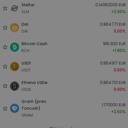
Stellar
0.141162000 EUR
XLM
+2.00%
Dai
0.864771 EUR
DAI
0.00%
Bitcoin Cash
186.920 EUR
BCH
+1.80%
USD1
0.864917 EUR
USD1
0.00%
Ethena USDe
0.864701 EUR
USDE
0.00%
Gram (prev.
1.170000 EUR
Toncoin)
+2.60%
GRAM