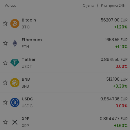
/
Valuta
Cijena
Promjena 24h
Bitcoin
56207.00 EUR
BTC
+1.20%
Ethereum
1658.55 EUR
ETH
+1.10%
Tether
0.864550 EUR
USDT
0.00%
BNB
513.100 EUR
BNB
+0.30%
USDC
0.864736 EUR
USDC
0.00%
XRP
0.894477 EUR
XRP
+1.60%