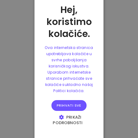
Hej,
koristimo
kolačiće.
Ova internetska stranica
upotrebljava kolačiće u
svrhe poboljšanja
korisničkog iskustva.
Uporabom internetske
stranice prihvaćate sve
kolačiće sukladno našoj
Politici kolačića.
PRIHVATI SVE
PRIKAŽI
PODROBNOSTI
NUŽNO POTREBNI
KOLAČIĆI