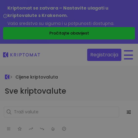
Kriptomat se zatvara – Nastavite ulagati u
kriptovalute s Krakenom.
Vaša sredstva su sigurna i u potpunosti dostupna.
Pročitajte obavijest
Registracija
Cijene kriptovaluta
Sve kriptovalute