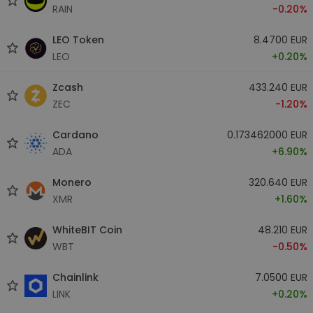
RAIN
-0.20%
LEO Token
8.4700 EUR
LEO
+0.20%
Zcash
433.240 EUR
ZEC
-1.20%
Cardano
0.173462000 EUR
ADA
+6.90%
Monero
320.640 EUR
XMR
+1.60%
WhiteBIT Coin
48.210 EUR
WBT
-0.50%
Chainlink
7.0500 EUR
LINK
+0.20%