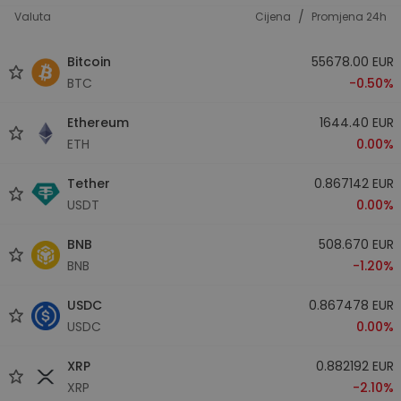
/
Valuta
Cijena
Promjena 24h
Bitcoin
55678.00 EUR
BTC
-0.50%
Ethereum
1644.40 EUR
ETH
0.00%
Tether
0.867142 EUR
USDT
0.00%
BNB
508.670 EUR
BNB
-1.20%
USDC
0.867478 EUR
USDC
0.00%
XRP
0.882192 EUR
XRP
-2.10%