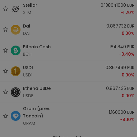
Stellar
0.138641000 EUR
XLM
-1.20%
Dai
0.867732 EUR
DAI
0.00%
Bitcoin Cash
184.840 EUR
BCH
-0.40%
USD1
0.867499 EUR
USD1
0.00%
Ethena USDe
0.867435 EUR
USDE
0.00%
Gram (prev.
1.160000 EUR
Toncoin)
-4.10%
GRAM