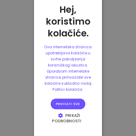
Hej,
koristimo
kolačiće.
Ova internetska stranica
upotrebljava kolačiće u
svrhe poboljšanja
korisničkog iskustva.
Uporabom internetske
stranice prihvaćate sve
kolačiće sukladno našoj
Politici kolačića.
PRIHVATI SVE
PRIKAŽI
PODROBNOSTI
NUŽNO POTREBNI
KOLAČIĆI