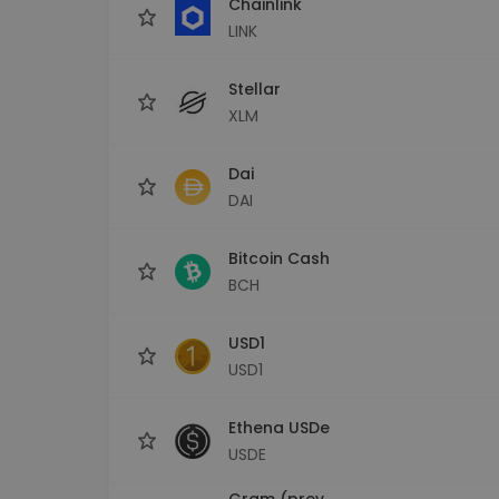
Chainlink
LINK
Stellar
XLM
Dai
DAI
Bitcoin Cash
BCH
USD1
USD1
Ethena USDe
USDE
Gram (prev.