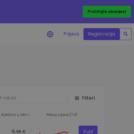
Pročitajte obavijest
Prijava
Registracija
cijenama
 cijena vaših
tva
 ulaganje
Filteri
elja
 optimalnu
Količina u 24h
Prikaz cijene (7d)
Kupi
15.6B €