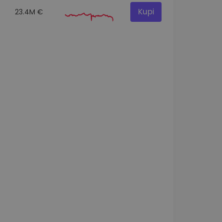
Kupi
23.4M €