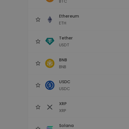
BTC
Istraživač ulaganja
Pronađi svoju kripto strategiju
Ethereum
ETH
Tether
USDT
BNB
BNB
USDC
USDC
XRP
XRP
Solana