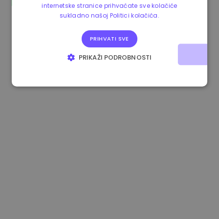
internetske stranice prihvaćate sve kolačiće
1.160000 €
-4.10%
3.2B €
sukladno našoj Politici kolačića.
PRIHVATI SVE
PRIKAŽI PODROBNOSTI
NUŽNO POTREBNI KOLAČIĆI
IZVEDBA
CILJANOST
FUNKCIONALNOST