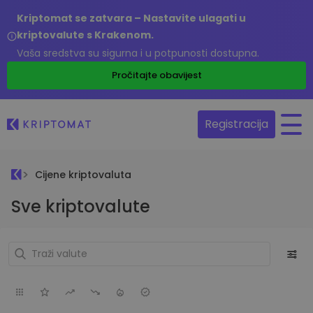
Kriptomat se zatvara – Nastavite ulagati u
kriptovalute s Krakenom.
Vaša sredstva su sigurna i u potpunosti dostupna.
Pročitajte obavijest
Registracija
Cijene kriptovaluta
Sve kriptovalute