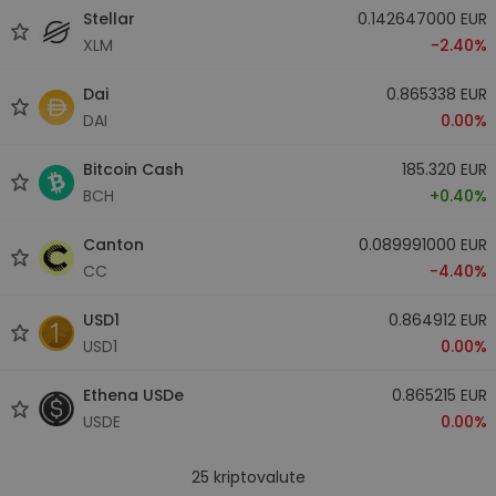
Stellar
0.142647000 EUR
XLM
-2.40%
Dai
0.865338 EUR
DAI
0.00%
Bitcoin Cash
185.320 EUR
BCH
+0.40%
Canton
0.089991000 EUR
CC
-4.40%
USD1
0.864912 EUR
USD1
0.00%
Ethena USDe
0.865215 EUR
USDE
0.00%
25
kriptovalute