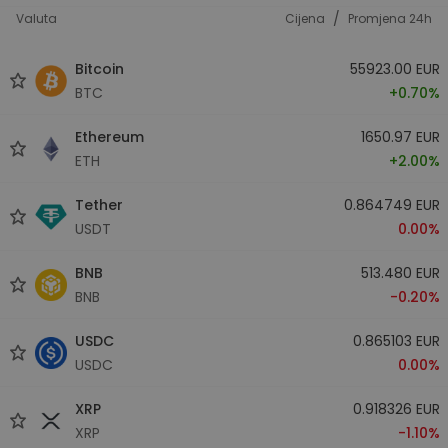
/
Valuta
Cijena
Promjena 24h
Bitcoin
55923.00 EUR
BTC
+0.70%
Ethereum
1650.97 EUR
ETH
+2.00%
Tether
0.864749 EUR
USDT
0.00%
BNB
513.480 EUR
BNB
-0.20%
USDC
0.865103 EUR
USDC
0.00%
XRP
0.918326 EUR
XRP
-1.10%