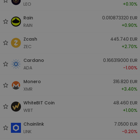
LEO
+0.10%
Rain
0.010873320 EUR
RAIN
+0.90%
Zcash
445.740 EUR
ZEC
+2.70%
Cardano
0.166319000 EUR
ADA
-1.00%
Monero
316.820 EUR
XMR
+3.40%
WhiteBIT Coin
48.460 EUR
WBT
+1.00%
Chainlink
7.0500 EUR
LINK
-0.20%