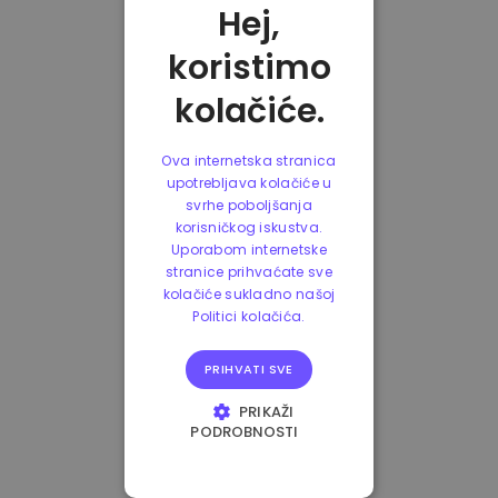
Hej,
koristimo
kolačiće.
Ova internetska stranica
upotrebljava kolačiće u
svrhe poboljšanja
korisničkog iskustva.
Uporabom internetske
stranice prihvaćate sve
kolačiće sukladno našoj
Politici kolačića.
PRIHVATI SVE
PRIKAŽI
PODROBNOSTI
NUŽNO POTREBNI
KOLAČIĆI