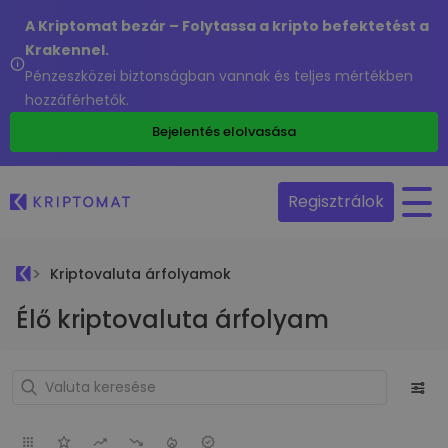
A Kriptomat bezár – Folytassa a kripto befektetést a
Krakennel.
Pénzeszközei biztonságban vannak és teljes mértékben
hozzáférhetők.
Bejelentés elolvasása
Regisztrálok
Kriptovaluta árfolyamok
Élő kriptovaluta árfolyam