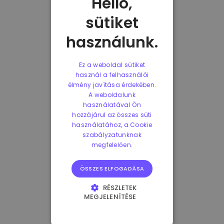
Helló,
sütiket
használunk.
Ez a weboldal sütiket
használ a felhasználói
élmény javítása érdekében.
A weboldalunk
használatával Ön
hozzájárul az összes süti
használatához, a Cookie
szabályzatunknak
megfelelően.
ÖSSZES ELFOGADÁSA
RÉSZLETEK
MEGJELENÍTÉSE
ELENGEDHETETLENÜL
SZÜKSÉGES