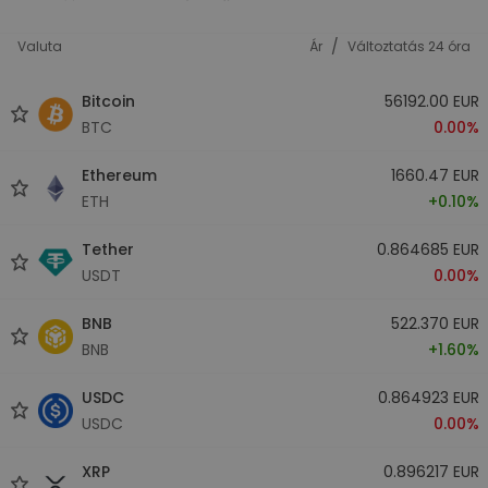
/
Valuta
Ár
Változtatás 24 óra
Bitcoin
56192.00 EUR
BTC
0.00%
Ethereum
1660.47 EUR
ETH
+0.10%
Tether
0.864685 EUR
USDT
0.00%
BNB
522.370 EUR
BNB
+1.60%
USDC
0.864923 EUR
USDC
0.00%
XRP
0.896217 EUR