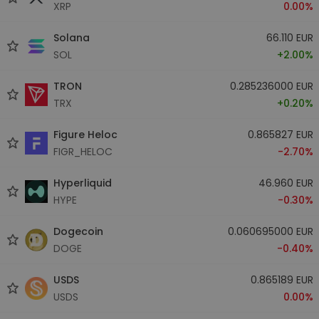
XRP
0.00%
Solana
66.110 EUR
SOL
+2.00%
TRON
0.285236000 EUR
TRX
+0.20%
Figure Heloc
0.865827 EUR
FIGR_HELOC
-2.70%
Hyperliquid
46.960 EUR
HYPE
-0.30%
Dogecoin
0.060695000 EUR
DOGE
-0.40%
USDS
0.865189 EUR
USDS
0.00%