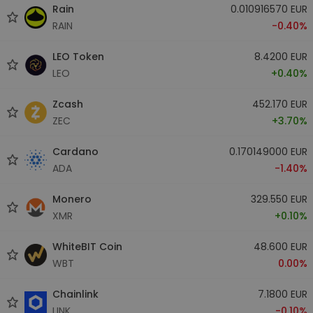
Rain
0.010916570 EUR
RAIN
-0.40%
LEO Token
8.4200 EUR
LEO
+0.40%
Zcash
452.170 EUR
ZEC
+3.70%
Cardano
0.170149000 EUR
ADA
-1.40%
Monero
329.550 EUR
XMR
+0.10%
WhiteBIT Coin
48.600 EUR
WBT
0.00%
Chainlink
7.1800 EUR
LINK
-0.10%