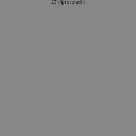
25
kriptovaluták