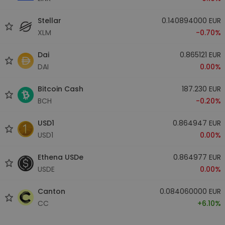
Stellar
0.140894000 EUR
XLM
-0.70%
Dai
0.865121 EUR
DAI
0.00%
Bitcoin Cash
187.230 EUR
BCH
-0.20%
USD1
0.864947 EUR
USD1
0.00%
Ethena USDe
0.864977 EUR
USDE
0.00%
Canton
0.084060000 EUR
CC
+6.10%