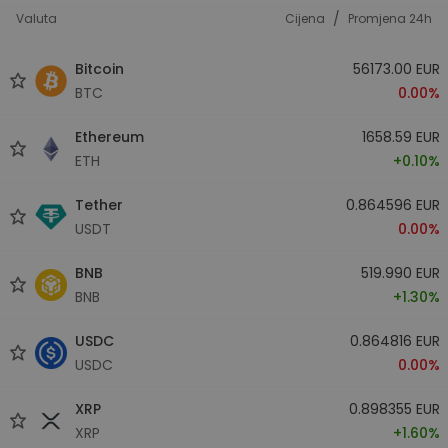
/
Valuta
Cijena
Promjena 24h
Bitcoin
56173.00 EUR
BTC
0.00%
Ethereum
1658.59 EUR
ETH
+0.10%
Tether
0.864596 EUR
USDT
0.00%
BNB
519.990 EUR
BNB
+1.30%
USDC
0.864816 EUR
USDC
0.00%
XRP
0.898355 EUR
XRP
+1.60%