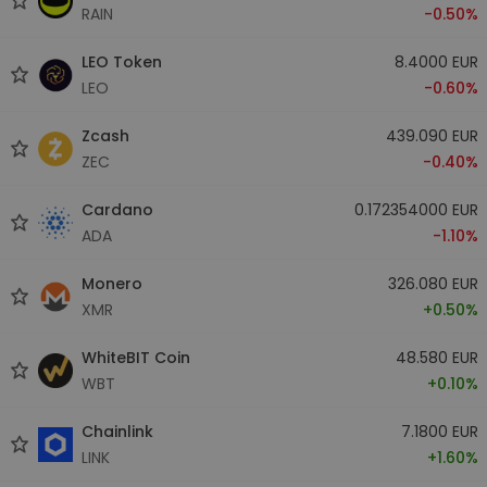
RAIN
-0.50%
LEO Token
8.4000 EUR
LEO
-0.60%
Zcash
439.090 EUR
ZEC
-0.40%
Cardano
0.172354000 EUR
ADA
-1.10%
Monero
326.080 EUR
XMR
+0.50%
WhiteBIT Coin
48.580 EUR
WBT
+0.10%
Chainlink
7.1800 EUR
LINK
+1.60%