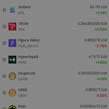
Solana
65.710 EUR
SOL
+3.10%
TRON
0.284384000 EUR
TRX
+0.50%
Figure Heloc
0.865678 EUR
FIGR_HELOC
-2.70%
Hyperliquid
47.670 EUR
HYPE
+1.80%
Dogecoin
0.060922000 EUR
DOGE
+1.10%
USDS
0.865071 EUR
USDS
0.00%
Rain
0.010951470 EUR