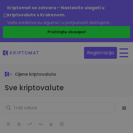
Kriptomat se zatvara – Nastavite ulagati u
kriptovalute s Krakenom.
Vaša sredstva su sigurna i u potpunosti dostupna.
Pročitajte obavijest
Registracija
Cijene kriptovaluta
Sve kriptovalute