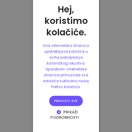
Hej,
koristimo
kolačiće.
Ova internetska stranica
upotrebljava kolačiće u
svrhe poboljšanja
korisničkog iskustva.
Uporabom internetske
stranice prihvaćate sve
kolačiće sukladno našoj
Politici kolačića.
PRIHVATI SVE
PRIKAŽI
PODROBNOSTI
NUŽNO POTREBNI
KOLAČIĆI