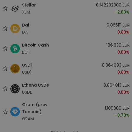
Stellar
0.142202000 EUR
XLM
+2.00%
Dai
0.865111 EUR
DAI
0.00%
Bitcoin Cash
186.830 EUR
BCH
0.00%
USD1
0.864693 EUR
USD1
0.00%
Ethena USDe
0.864813 EUR
USDE
0.00%
Gram (prev.
1.180000 EUR
Toncoin)
+0.70%
GRAM