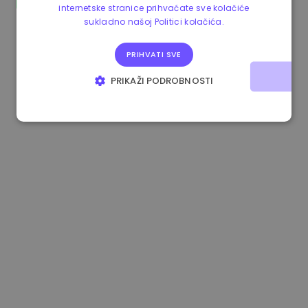
internetske stranice prihvaćate sve kolačiće
1.190000 €
-2.10%
3.3B €
sukladno našoj Politici kolačića.
PRIHVATI SVE
PRIKAŽI PODROBNOSTI
NUŽNO POTREBNI KOLAČIĆI
IZVEDBA
CILJANOST
FUNKCIONALNOST