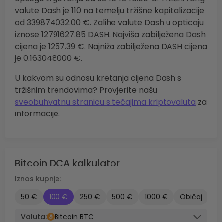
valute Dash je 110 na temelju tržišne kapitalizacije
od 339874032.00 €. Zalihe valute Dash u opticaju
iznose 12791627.85 DASH. Najviša zabilježena Dash
cijena je 1257.39 €. Najniža zabilježena DASH cijena
je 0.163048000 €.
U kakvom su odnosu kretanja cijena Dash s
tržišnim trendovima? Provjerite našu
sveobuhvatnu stranicu s tečajima kriptovaluta
za
informacije.
Bitcoin DCA kalkulator
Iznos kupnje:
50 €
100 €
250 €
500 €
1000 €
Običaj
Valuta:
Bitcoin BTC