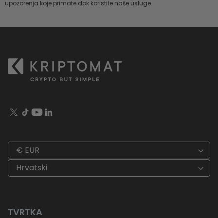
upozorenja koje primate dok koristite naše usluge.
€ EUR
Hrvatski
TVRTKA