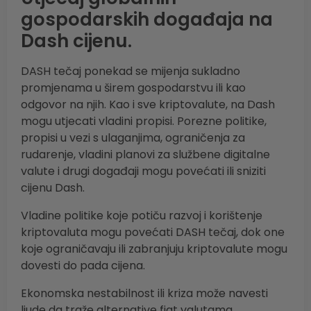
gospodarskih događaja na
Dash cijenu.
DASH tečaj ponekad se mijenja sukladno
promjenama u širem gospodarstvu ili kao
odgovor na njih. Kao i sve kriptovalute, na Dash
mogu utjecati vladini propisi. Porezne politike,
propisi u vezi s ulaganjima, ograničenja za
rudarenje, vladini planovi za službene digitalne
valute i drugi događaji mogu povećati ili sniziti
cijenu Dash.
Vladine politike koje potiču razvoj i korištenje
kriptovaluta mogu povećati DASH tečaj, dok one
koje ograničavaju ili zabranjuju kriptovalute mogu
dovesti do pada cijena.
Ekonomska nestabilnost ili kriza može navesti
ljude da traže alternative fiat valutama,