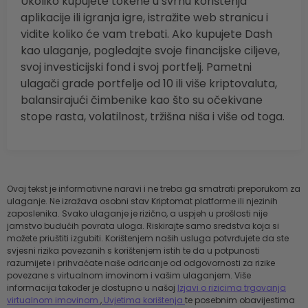
Ukoliko kupujete tokene u svrhu korištenja
aplikacije ili igranja igre, istražite web stranicu i
vidite koliko će vam trebati. Ako kupujete Dash
kao ulaganje, pogledajte svoje financijske ciljeve,
svoj investicijski fond i svoj portfelj. Pametni
ulagači grade portfelje od 10 ili više kriptovaluta,
balansirajući čimbenike kao što su očekivane
stope rasta, volatilnost, tržišna niša i više od toga.
Ovaj tekst je informativne naravi i ne treba ga smatrati preporukom za
ulaganje. Ne izražava osobni stav Kriptomat platforme ili njezinih
zaposlenika. Svako ulaganje je rizično, a uspjeh u prošlosti nije
jamstvo budućih povrata uloga. Riskirajte samo sredstva koja si
možete priuštiti izgubiti. Korištenjem naših usluga potvrđujete da ste
svjesni rizika povezanih s korištenjem istih te da u potpunosti
razumijete i prihvaćate naše odricanje od odgovornosti za rizike
povezane s virtualnom imovinom i vašim ulaganjem. Više
informacija također je dostupno u našoj
Izjavi o rizicima trgovanja
virtualnom imovinom
,
Uvjetima korištenja
te posebnim obavijestima