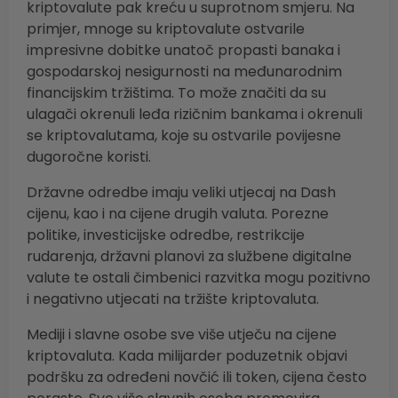
kriptovalute pak kreću u suprotnom smjeru. Na
primjer, mnoge su kriptovalute ostvarile
impresivne dobitke unatoč propasti banaka i
gospodarskoj nesigurnosti na međunarodnim
financijskim tržištima. To može značiti da su
ulagači okrenuli leđa rizičnim bankama i okrenuli
se kriptovalutama, koje su ostvarile povijesne
dugoročne koristi.
Državne odredbe imaju veliki utjecaj na Dash
cijenu, kao i na cijene drugih valuta. Porezne
politike, investicijske odredbe, restrikcije
rudarenja, državni planovi za službene digitalne
valute te ostali čimbenici razvitka mogu pozitivno
i negativno utjecati na tržište kriptovaluta.
Mediji i slavne osobe sve više utječu na cijene
kriptovaluta. Kada milijarder poduzetnik objavi
podršku za određeni novčić ili token, cijena često