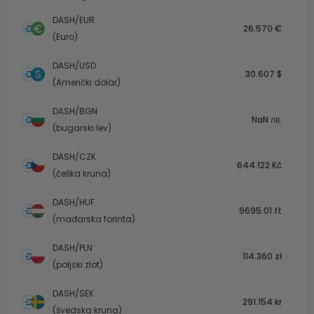
DASH/EUR
26.570 €
(Euro)
DASH/USD
30.607 $
(Američki dolar)
DASH/BGN
NaN лв.
(bugarski lev)
DASH/CZK
644.122 Kč
(češka kruna)
DASH/HUF
9695.01 ft
(mađarska forinta)
DASH/PLN
114.360 zł
(poljski zlot)
DASH/SEK
291.154 kr
(švedska kruna)