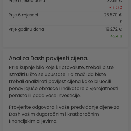
Prije mjesec dana
32.115 €
-17.27%
Prije 6 mjeseci
26.570 €
%
Prije godinu dana
18.272 €
45.41%
Analiza Dash povijesti cijena.
Prije kupnje bilo koje kriptovalute, trebali biste
istražiti u što se upuštate. To znači da biste
trebali analizirati povijest cijena kako bi uočili
ponavljajuće obrasce i indikatore o vjerojatnosti
porasta ili pada vaše investicije.
Provjerite odgovara li vaše predviđanje cijene za
Dash vašim dugoročnim i kratkoročnim
financijskim ciljevima.