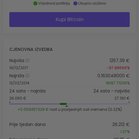
Vrijednost portfelja
Ukupno uloženo
Kupi Bitcoin
CJENOVNA IZVEDBA
Najviša
1257.39 €
19/12/2017
-97.88666%
Najniža
0.163048000 €
13/02/2014
16197.71205%
24 sata - najniža
24 sata - najviša
26.060 €
27.130 €
+0.059357329 €
rast u posljednjih sat vremena (0.22%)
Prije tjedan dana
26.212 €
1.37%