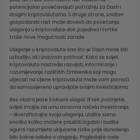
potencijalno povećavajući potražnju za Dash i
drugim kriptovalutama. S druge strane, snažan
gospodarski rast može dovesti do povećanja
ulaganja u kriptovalute dok pojedinci i tvrtke
traže nove mogućnosti zarade.
Ulaganje u kriptovalute kao što je Dash može biti
uzbudljiv, ali i izazovan pothvat. Kako se svijet
kriptovaluta nastavlja razvijati, informiranje i
razumijevanje različitih čimbenika koji mogu
utjecati na cijene kriptovaluta može vam pomoći
da samouvjereno upravljate svojim investicijama.
Bez obzira jeste li iskusni ulagač ili tek počinjete,
uvijek imajte na umu osnovna načela investiranja
- diverzificirajte svoja ulaganja, ulažite samo
onoliko koliko možete priuštiti izgubiti i budite
sigurni razumijete uključene rizike prije donošenja
bilo kakve odluke o ulaganju. Pogledajte naše