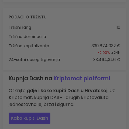
PODACI O TRŽIŠTU
Tržišni rang
110
Tržišna dominacija
Tržišna kapitalizacija
339,874,032 €
-2.00%
u 24h
24-satni opseg trgovanja
33,464,346 €
Kupnja Dash na
Kriptomat platformi
Otkrijte
gdje i kako kupiti Dash u Hrvatskoj
. Uz
Kriptomat, kupnja DASH i drugih kriptovaluta
jednostavna je, brza i sigurna.
Kako kupiti Dash