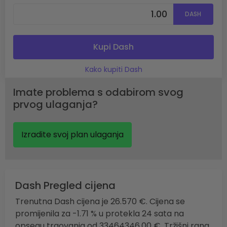
DASH
Kupi Dash
Kako kupiti Dash
Imate problema s odabirom svog
prvog ulaganja?
Izradite svoj plan ulaganja
Dash Pregled cijena
Trenutna Dash cijena je 26.570 €. Cijena se
promijenila za -1.71 % u protekla 24 sata na
opsegu trgovanja od 33464346.00 €. Tržišni rang