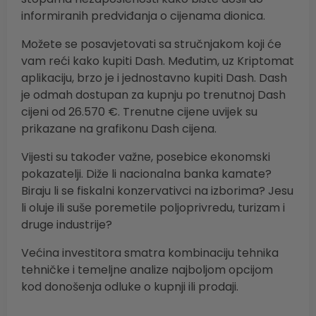
informiranih predviđanja o cijenama dionica.
Možete se posavjetovati sa stručnjakom koji će
vam reći kako kupiti Dash. Međutim, uz Kriptomat
aplikaciju, brzo je i jednostavno kupiti Dash. Dash
je odmah dostupan za kupnju po trenutnoj Dash
cijeni od 26.570 €. Trenutne cijene uvijek su
prikazane na grafikonu Dash cijena.
Vijesti su također važne, posebice ekonomski
pokazatelji. Diže li nacionalna banka kamate?
Biraju li se fiskalni konzervativci na izborima? Jesu
li oluje ili suše poremetile poljoprivredu, turizam i
druge industrije?
Većina investitora smatra kombinaciju tehnika
tehničke i temeljne analize najboljom opcijom
kod donošenja odluke o kupnji ili prodaji.