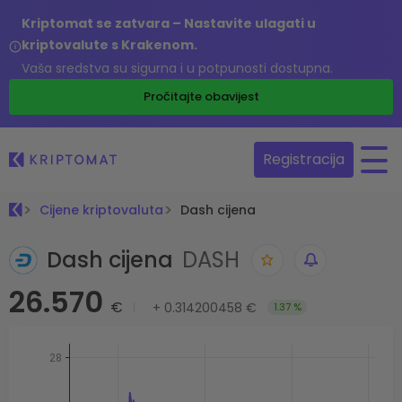
Kriptomat se zatvara – Nastavite ulagati u
kriptovalute s Krakenom.
Vaša sredstva su sigurna i u potpunosti dostupna.
Pročitajte obavijest
Registracija
Cijene kriptovaluta
Dash cijena
Dash cijena
DASH
26.570
€
+
0.314200458 €
1.37 %