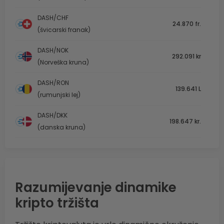
DASH/CHF
24.870 fr.
(švicarski franak)
DASH/NOK
292.091 kr
(Norveška kruna)
DASH/RON
139.641 L
(rumunjski lej)
DASH/DKK
198.647 kr.
(danska kruna)
Razumijevanje dinamike
kripto tržišta