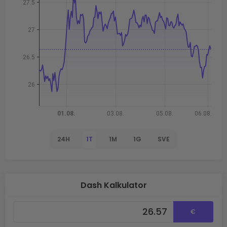
24H
1T
1M
1G
SVE
Dash Kalkulator
€