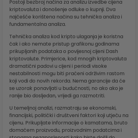
Postoji bezbroj načina za analizu izvedbe cijena
kriptovaluta i donošenje odluke o kupnji. Dva
najčešće korištena načina su tehnička analiza i
fundamentalna analiza.
Tehnička analiza kod kripto ulaganja je koristna
čak i ako nemate pristup grafikonu godinama
prikupljanih podataka o povijesnoj cijeni Dash
kriptovalute. Primjerice, kod mnogih kriptovaluta
dramatični padovi u cijeni i periodi visoke
nestabilnosti mogu biti praćeni održivim rastom
koji vodi do novih rekorda. Nema garancije da će
se uzorak ponavljati u budućnosti, no ako ako je
ranije bio dosljedan, vrijedi ga razmotriti.
U temeljnoj analizi, razmatraju se ekonomski,
financijski, politički i društveni faktori koji utječu na
cijenu. Prikupljate informacije o kamatama, bruto
domaćem proizvodu, proizvodnim podatcima i
stopama nezaposlenosti kako biste došli do