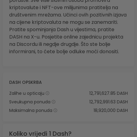
poraste. Sve više slavnih osoba promovira
kriptovalute i NFT-ove milijunima pratitelja na
društvenim mrežama. Učinci ovih pozitivnih izjava
na cijene kriptovaluta ne mogu se zanemariti.
Pratite spominjanja Dash u vijestima, pratite
DASH na X-u. Posjetite online zajednicu projekta
na Discordu ili negdje drugdje. Što ste bolje
informirani, to ćete bolje odluke moći donositi.
DASH OPSKRBA
Zalihe u opticaju
12,791,627.85 DASH
Sveukupna ponuda
12,792,991.63 DASH
Maksimalna ponuda
18,920,000 DASH
Koliko vrijedi 1 Dash?