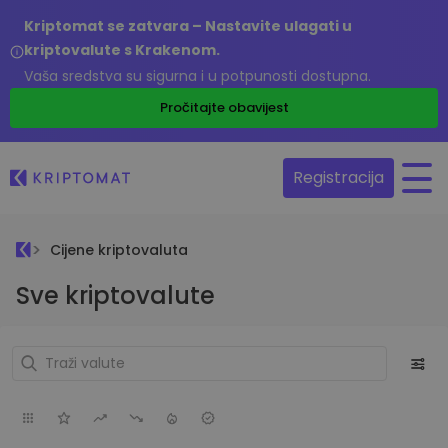
Kriptomat se zatvara – Nastavite ulagati u
kriptovalute s Krakenom.
Vaša sredstva su sigurna i u potpunosti dostupna.
Pročitajte obavijest
Registracija
Cijene kriptovaluta
Sve kriptovalute