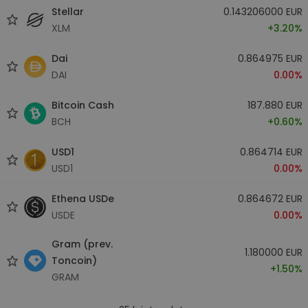
Stellar
0.143206000 EUR
XLM
+3.20%
Dai
0.864975 EUR
DAI
0.00%
Bitcoin Cash
187.880 EUR
BCH
+0.60%
USD1
0.864714 EUR
USD1
0.00%
Ethena USDe
0.864672 EUR
USDE
0.00%
Gram (prev.
1.180000 EUR
Toncoin)
+1.50%
GRAM