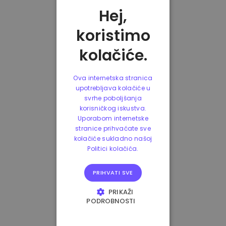
Hej,
koristimo
kolačiće.
Ova internetska stranica
upotrebljava kolačiće u
svrhe poboljšanja
korisničkog iskustva.
Uporabom internetske
stranice prihvaćate sve
kolačiće sukladno našoj
Politici kolačića.
PRIHVATI SVE
PRIKAŽI
PODROBNOSTI
NUŽNO POTREBNI
KOLAČIĆI