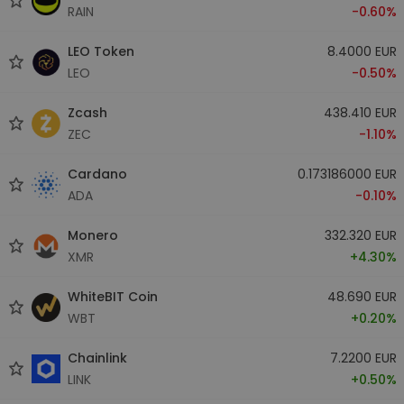
RAIN
-0.60%
LEO Token
8.4000 EUR
LEO
-0.50%
Zcash
438.410 EUR
ZEC
-1.10%
Cardano
0.173186000 EUR
ADA
-0.10%
Monero
332.320 EUR
XMR
+4.30%
WhiteBIT Coin
48.690 EUR
WBT
+0.20%
Chainlink
7.2200 EUR
LINK
+0.50%