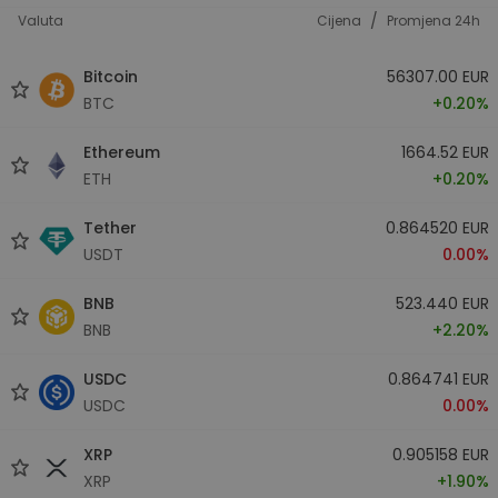
/
Valuta
Cijena
Promjena 24h
Bitcoin
56307.00 EUR
BTC
+0.20%
Ethereum
1664.52 EUR
ETH
+0.20%
Tether
0.864520 EUR
USDT
0.00%
BNB
523.440 EUR
BNB
+2.20%
USDC
0.864741 EUR
USDC
0.00%
XRP
0.905158 EUR
XRP
+1.90%