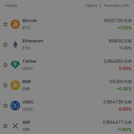
/
Valuta
Cijena
Promjena 24h
Bitcoin
56207.00 EUR
BTC
+1.20%
Ethereum
1658.55 EUR
ETH
+1.10%
Tether
0.864550 EUR
USDT
0.00%
BNB
513.100 EUR
BNB
+0.30%
USDC
0.864736 EUR
USDC
0.00%
XRP
0.894477 EUR
XRP
+1.60%