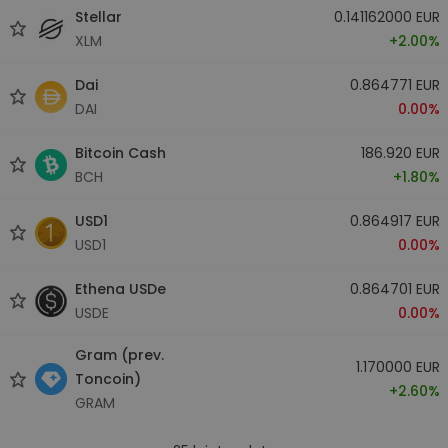
Stellar
0.141162000 EUR
XLM
+2.00%
Dai
0.864771 EUR
DAI
0.00%
Bitcoin Cash
186.920 EUR
BCH
+1.80%
USD1
0.864917 EUR
USD1
0.00%
Ethena USDe
0.864701 EUR
USDE
0.00%
Gram (prev.
1.170000 EUR
Toncoin)
+2.60%
GRAM