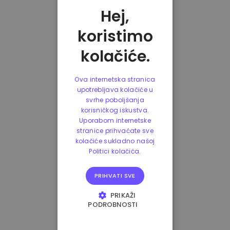
Hej,
koristimo
kolačiće.
Ova internetska stranica
upotrebljava kolačiće u
svrhe poboljšanja
korisničkog iskustva.
Uporabom internetske
stranice prihvaćate sve
kolačiće sukladno našoj
Politici kolačića.
PRIHVATI SVE
PRIKAŽI
PODROBNOSTI
NUŽNO POTREBNI
KOLAČIĆI