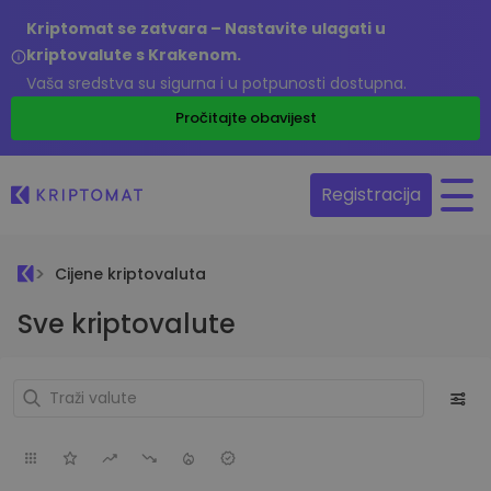
Kriptomat se zatvara – Nastavite ulagati u
kriptovalute s Krakenom.
Vaša sredstva su sigurna i u potpunosti dostupna.
Pročitajte obavijest
Registracija
Cijene kriptovaluta
Sve kriptovalute