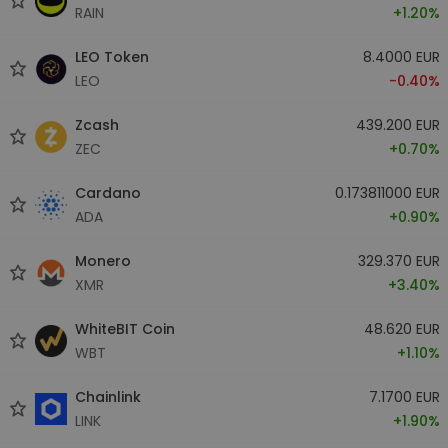
RAIN
+1.20%
LEO Token
8.4000 EUR
LEO
-0.40%
Zcash
439.200 EUR
ZEC
+0.70%
Cardano
0.173811000 EUR
ADA
+0.90%
Monero
329.370 EUR
XMR
+3.40%
WhiteBIT Coin
48.620 EUR
WBT
+1.10%
Chainlink
7.1700 EUR
LINK
+1.90%