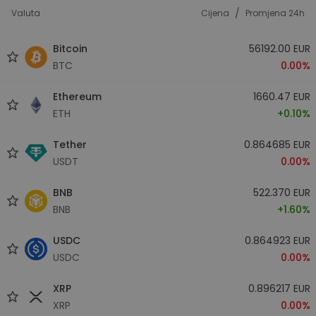
/
Valuta
Cijena
Promjena 24h
Bitcoin
56192.00 EUR
BTC
0.00%
Ethereum
1660.47 EUR
ETH
+0.10%
Tether
0.864685 EUR
USDT
0.00%
BNB
522.370 EUR
BNB
+1.60%
USDC
0.864923 EUR
USDC
0.00%
XRP
0.896217 EUR
XRP
0.00%