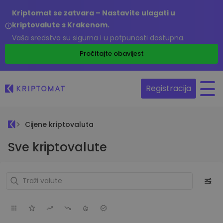
Kriptomat se zatvara – Nastavite ulagati u
kriptovalute s Krakenom.
Vaša sredstva su sigurna i u potpunosti dostupna.
Pročitajte obavijest
Registracija
Cijene kriptovaluta
Sve kriptovalute