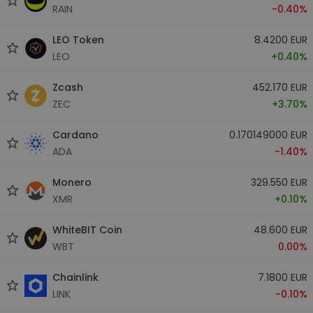
RAIN
-0.40%
LEO Token
8.4200 EUR
LEO
+0.40%
Zcash
452.170 EUR
ZEC
+3.70%
Cardano
0.170149000 EUR
ADA
-1.40%
Monero
329.550 EUR
XMR
+0.10%
WhiteBIT Coin
48.600 EUR
WBT
0.00%
Chainlink
7.1800 EUR
LINK
-0.10%