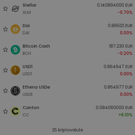
Stellar
0.140894000 EUR
XLM
-0.70%
Dai
0.865121 EUR
DAI
0.00%
Bitcoin Cash
187.230 EUR
BCH
-0.20%
USD1
0.864947 EUR
USD1
0.00%
Ethena USDe
0.864977 EUR
USDE
0.00%
Canton
0.084060000 EUR
CC
+6.10%
25
kriptovalute