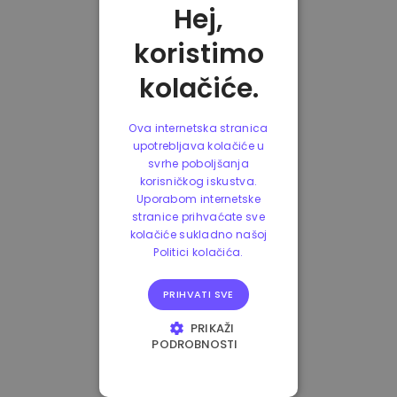
Hej,
koristimo
kolačiće.
Ova internetska stranica
upotrebljava kolačiće u
svrhe poboljšanja
korisničkog iskustva.
Uporabom internetske
stranice prihvaćate sve
kolačiće sukladno našoj
Politici kolačića.
PRIHVATI SVE
PRIKAŽI
PODROBNOSTI
NUŽNO POTREBNI
KOLAČIĆI