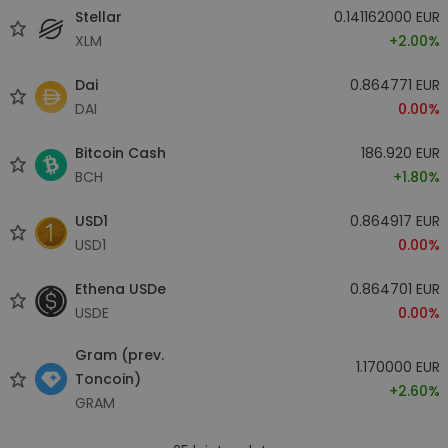
Stellar
0.141162000 EUR
XLM
+2.00%
Dai
0.864771 EUR
DAI
0.00%
Bitcoin Cash
186.920 EUR
BCH
+1.80%
USD1
0.864917 EUR
USD1
0.00%
Ethena USDe
0.864701 EUR
USDE
0.00%
Gram (prev.
1.170000 EUR
Toncoin)
+2.60%
GRAM