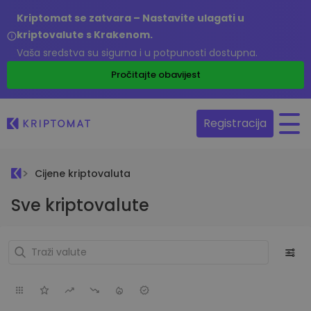
Kriptomat se zatvara – Nastavite ulagati u
kriptovalute s Krakenom.
Vaša sredstva su sigurna i u potpunosti dostupna.
Pročitajte obavijest
Registracija
Cijene kriptovaluta
Sve kriptovalute