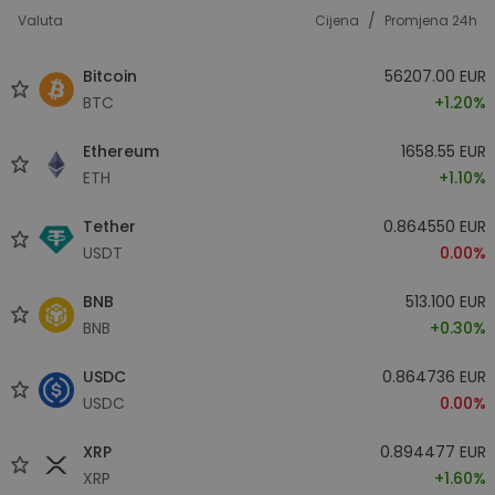
/
Valuta
Cijena
Promjena 24h
Bitcoin
56207.00 EUR
BTC
+1.20%
Ethereum
1658.55 EUR
ETH
+1.10%
Tether
0.864550 EUR
USDT
0.00%
BNB
513.100 EUR
BNB
+0.30%
USDC
0.864736 EUR
USDC
0.00%
XRP
0.894477 EUR
XRP
+1.60%