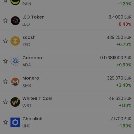
RAIN
+1.20%
LEO Token
8.4000 EUR
LEO
-0.40%
Zcash
439.200 EUR
ZEC
+0.70%
Cardano
0.173811000 EUR
ADA
+0.90%
Monero
329.370 EUR
XMR
+3.40%
WhiteBIT Coin
48.620 EUR
WBT
+1.10%
Chainlink
7.1700 EUR
LINK
+1.90%