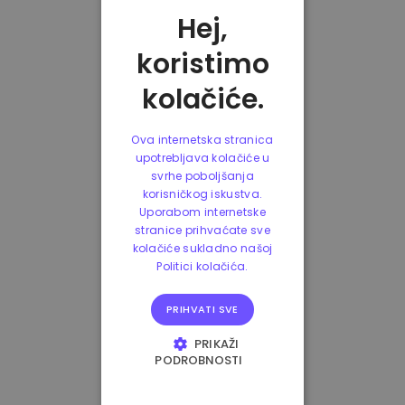
Hej,
koristimo
kolačiće.
Ova internetska stranica
upotrebljava kolačiće u
svrhe poboljšanja
korisničkog iskustva.
Uporabom internetske
stranice prihvaćate sve
kolačiće sukladno našoj
Politici kolačića.
PRIHVATI SVE
PRIKAŽI
PODROBNOSTI
NUŽNO POTREBNI
KOLAČIĆI