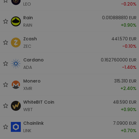
LEO
-0.20%
Rain
0.010888810 EUR
RAIN
+0.90%
Zcash
441.570 EUR
ZEC
-0.10%
Cardano
0.162760000 EUR
ADA
-1.40%
Monero
315.310 EUR
XMR
+2.40%
WhiteBIT Coin
48.590 EUR
WBT
+0.90%
Chainlink
7.0900 EUR
LINK
+0.70%