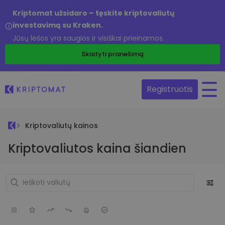
Kriptomat užsidaro – tęskite kriptovaliutų
investavimą su Kraken.
Jūsų lėšos yra saugios ir visiškai prieinamos.
Skaityti pranešimą
Registruotis
Kriptovaliutų kainos
Kriptovaliutos kaina šiandien