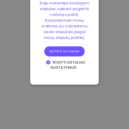
Šioje svetainėje naudojami
slapukai, siekiant pagerinti
vartotojo patirtį.
Naudodamiesi mūsų
svetaine, jūs sutinkate su
visais slapukais pagal
mūsų slapukų politiką.
SUTIKTI SU VISAIS
RODYTI DETALIAU
NUSTATYMUS
BŪTINIEJI
VEIKIMĄ GERINANTYS
TIKSLINIAI
FUNKCINIAI