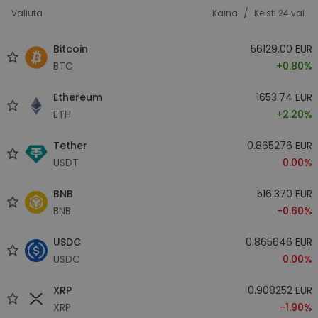
/
Valiuta
Kaina
Keisti 24 val.
Bitcoin
56129.00 EUR
BTC
+0.80%
Ethereum
1653.74 EUR
ETH
+2.20%
Tether
0.865276 EUR
USDT
0.00%
BNB
516.370 EUR
BNB
-0.60%
USDC
0.865646 EUR
USDC
0.00%
XRP
0.908252 EUR
XRP
-1.90%