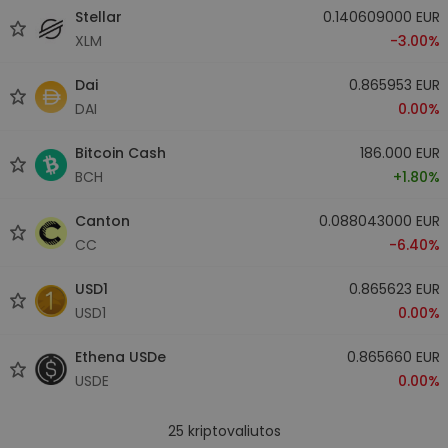
Stellar
0.140609000 EUR
XLM
-3.00%
Dai
0.865953 EUR
DAI
0.00%
Bitcoin Cash
186.000 EUR
BCH
+1.80%
Canton
0.088043000 EUR
CC
-6.40%
USD1
0.865623 EUR
USD1
0.00%
Ethena USDe
0.865660 EUR
USDE
0.00%
25
kriptovaliutos