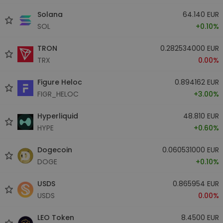
Solana
64.140 EUR
SOL
+0.10%
TRON
0.282534000 EUR
TRX
0.00%
Figure Heloc
0.894162 EUR
FIGR_HELOC
+3.00%
Hyperliquid
48.810 EUR
HYPE
+0.60%
Dogecoin
0.060531000 EUR
DOGE
+0.10%
USDS
0.865954 EUR
USDS
0.00%
LEO Token
8.4500 EUR