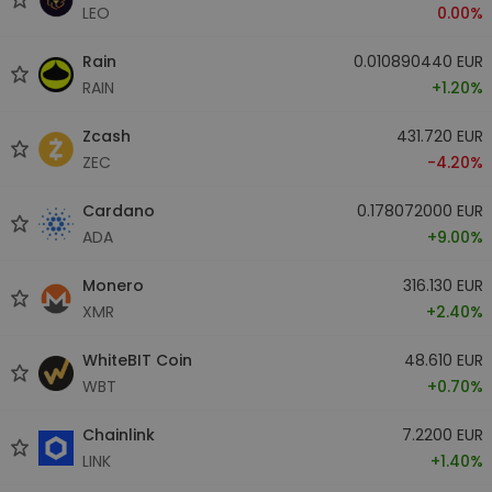
LEO
0.00%
Rain
0.010890440 EUR
RAIN
+1.20%
Zcash
431.720 EUR
ZEC
-4.20%
Cardano
0.178072000 EUR
ADA
+9.00%
Monero
316.130 EUR
XMR
+2.40%
WhiteBIT Coin
48.610 EUR
WBT
+0.70%
Chainlink
7.2200 EUR
LINK
+1.40%