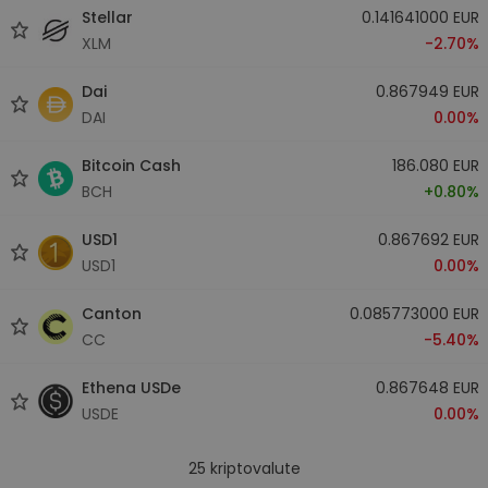
Stellar
0.141641000 EUR
XLM
-2.70%
Dai
0.867949 EUR
DAI
0.00%
Bitcoin Cash
186.080 EUR
BCH
+0.80%
USD1
0.867692 EUR
USD1
0.00%
Canton
0.085773000 EUR
CC
-5.40%
Ethena USDe
0.867648 EUR
USDE
0.00%
25
kriptovalute