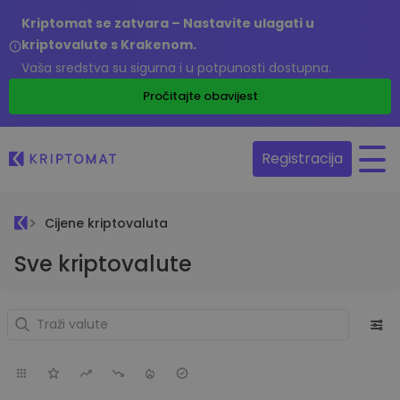
Kriptomat se zatvara – Nastavite ulagati u
kriptovalute s Krakenom.
Vaša sredstva su sigurna i u potpunosti dostupna.
Pročitajte obavijest
Registracija
Cijene kriptovaluta
Sve kriptovalute