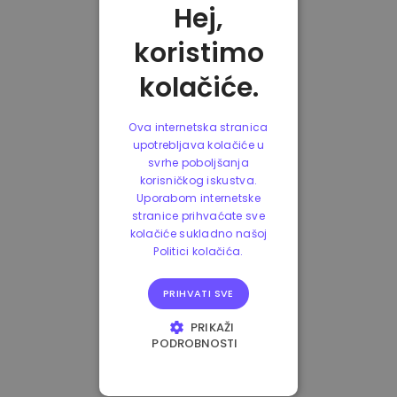
Hej,
koristimo
kolačiće.
Ova internetska stranica
upotrebljava kolačiće u
svrhe poboljšanja
korisničkog iskustva.
Uporabom internetske
stranice prihvaćate sve
kolačiće sukladno našoj
Politici kolačića.
PRIHVATI SVE
PRIKAŽI
PODROBNOSTI
NUŽNO POTREBNI
KOLAČIĆI