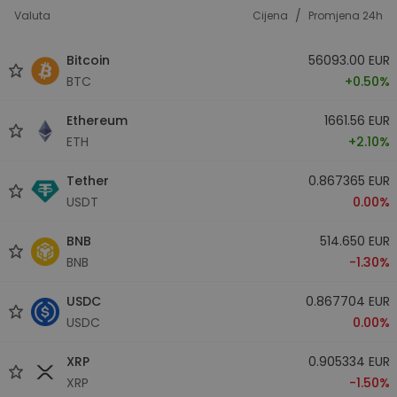
/
Valuta
Cijena
Promjena 24h
Bitcoin
56093.00 EUR
BTC
+0.50%
Ethereum
1661.56 EUR
ETH
+2.10%
Tether
0.867365 EUR
USDT
0.00%
BNB
514.650 EUR
BNB
-1.30%
USDC
0.867704 EUR
USDC
0.00%
XRP
0.905334 EUR
XRP
-1.50%