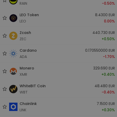
RAIN
-0.50%
LEO Token
8.4300 EUR
LEO
0.00%
Zcash
440.730 EUR
ZEC
+0.50%
Cardano
0.170550000 EUR
ADA
-1.70%
Monero
329.690 EUR
XMR
+0.40%
WhiteBIT Coin
48.480 EUR
WBT
-0.40%
Chainlink
7.1500 EUR
LINK
+0.30%