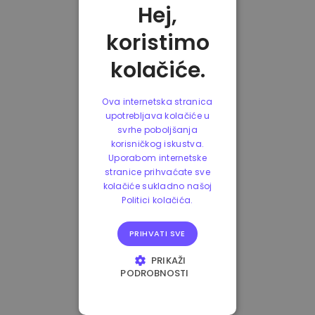
Hej,
koristimo
kolačiće.
Ova internetska stranica
upotrebljava kolačiće u
svrhe poboljšanja
korisničkog iskustva.
Uporabom internetske
stranice prihvaćate sve
kolačiće sukladno našoj
Politici kolačića.
PRIHVATI SVE
PRIKAŽI
PODROBNOSTI
NUŽNO POTREBNI
KOLAČIĆI