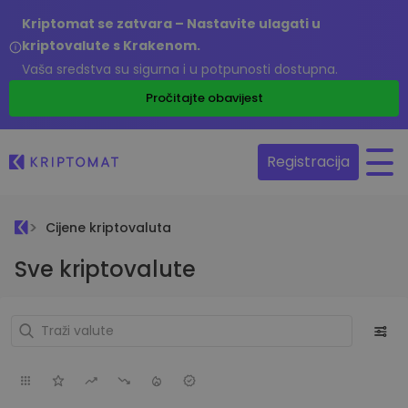
Kriptomat se zatvara – Nastavite ulagati u
kriptovalute s Krakenom.
Vaša sredstva su sigurna i u potpunosti dostupna.
Pročitajte obavijest
Registracija
Cijene kriptovaluta
Sve kriptovalute