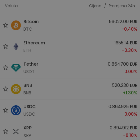
/
Valuta
Cijena
Promjena 24h
Bitcoin
56022.00 EUR
BTC
-0.40%
Ethereum
1655.14 EUR
ETH
-0.30%
Tether
0.864700 EUR
USDT
0.00%
BNB
520.230 EUR
BNB
+1.30%
USDC
0.864925 EUR
USDC
0.00%
XRP
0.894912 EUR
XRP
-0.10%