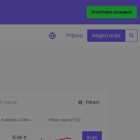
Pročitajte obavijest
Prijava
Registracija
cijenama
 cijena vaših
tva
 ulaganje
Filteri
elja
 optimalnu
Količina u 24h
Prikaz cijene (7d)
Kupi
15.6B €