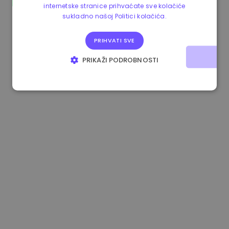
internetske stranice prihvaćate sve kolačiće
1.160000 €
-4.10%
3.2B €
sukladno našoj Politici kolačića.
PRIHVATI SVE
PRIKAŽI PODROBNOSTI
NUŽNO POTREBNI KOLAČIĆI
IZVEDBA
CILJANOST
FUNKCIONALNOST