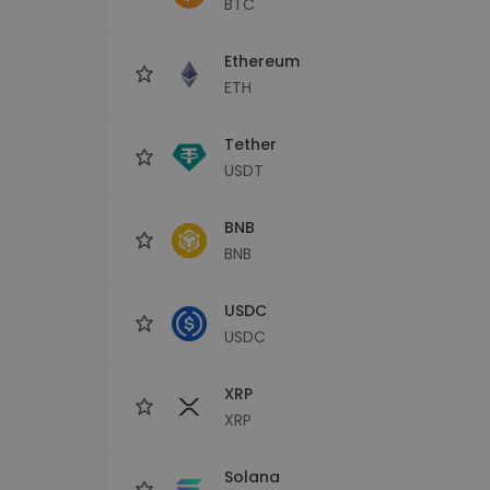
BTC
Istraživač ulaganja
Pronađi svoju kripto strategiju
Ethereum
ETH
Tether
USDT
BNB
BNB
USDC
USDC
XRP
XRP
Solana