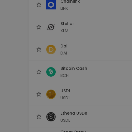
Chainlink
LINK
Stellar
XLM
Dai
DAI
Bitcoin Cash
BCH
USD1
USD1
Ethena USDe
USDE
Gram (prev.