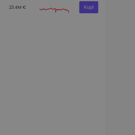
Kupi
23.4M €