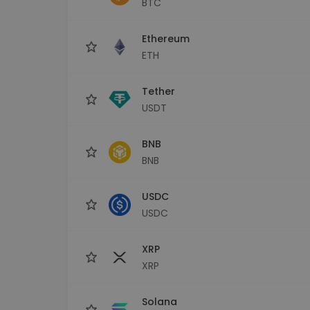
BTC
Istraživač ulaganja
Pronađi svoju kripto strategiju
Ethereum
ETH
Tether
USDT
BNB
BNB
USDC
USDC
XRP
XRP
Solana