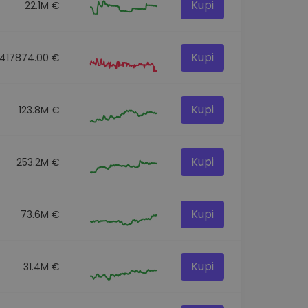
Kupi
22.1M €
Kupi
417874.00 €
Kupi
123.8M €
Kupi
253.2M €
Kupi
73.6M €
Kupi
31.4M €