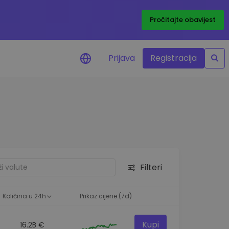
Pročitajte obavijest
Prijava
Registracija
cijenama
 cijena vaših
tva
 ulaganje
Filteri
elja
 optimalnu
Količina u 24h
Prikaz cijene (7d)
Kupi
16.2B €