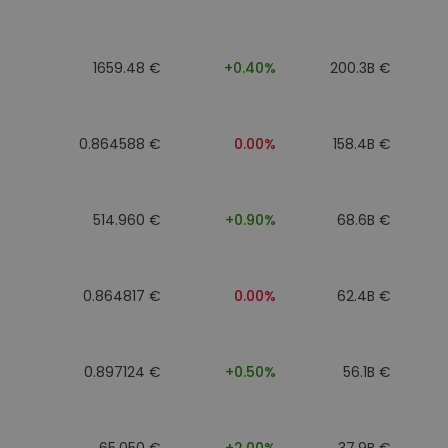
1659.48 €
+0.40%
200.3B €
0.864588 €
0.00%
158.4B €
514.960 €
+0.90%
68.6B €
0.864817 €
0.00%
62.4B €
0.897124 €
+0.50%
56.1B €
65.050 €
+2.00%
37.9B €