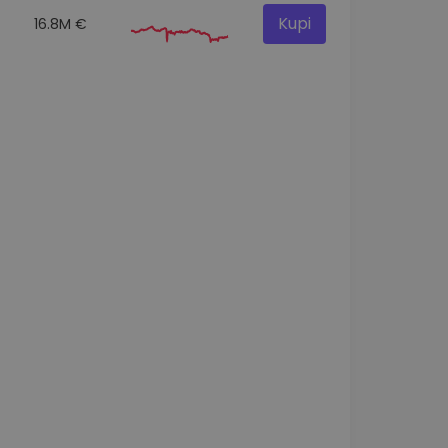
Kupi
16.8M €