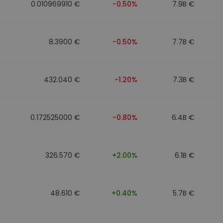
0.010969910 €
-0.50%
7.9B €
8.3900 €
-0.50%
7.7B €
432.040 €
-1.20%
7.3B €
0.172525000 €
-0.80%
6.4B €
326.570 €
+2.00%
6.1B €
48.610 €
+0.40%
5.7B €