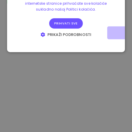
internetske stranice prihvaćate sve kolačiće
1.180000 €
+1.90%
3.2B €
sukladno našoj Politici kolačića.
PRIHVATI SVE
PRIKAŽI PODROBNOSTI
NUŽNO POTREBNI KOLAČIĆI
IZVEDBA
CILJANOST
FUNKCIONALNOST