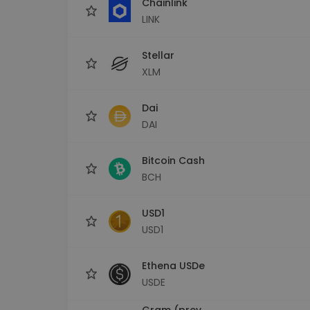
Chainlink
LINK
Stellar
XLM
Dai
DAI
Bitcoin Cash
BCH
USD1
USD1
Ethena USDe
USDE
Gram (prev.