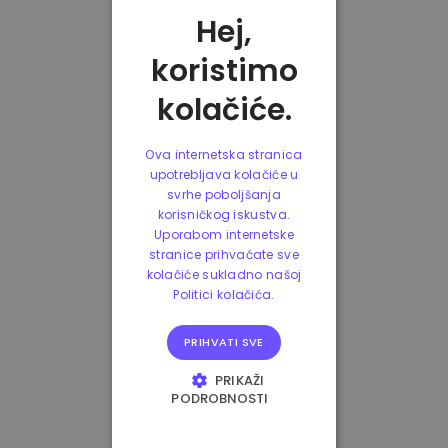
Hej,
koristimo
kolačiće.
Ova internetska stranica
upotrebljava kolačiće u
svrhe poboljšanja
korisničkog iskustva.
Uporabom internetske
stranice prihvaćate sve
kolačiće sukladno našoj
Politici kolačića.
PRIHVATI SVE
PRIKAŽI
PODROBNOSTI
NUŽNO POTREBNI
KOLAČIĆI