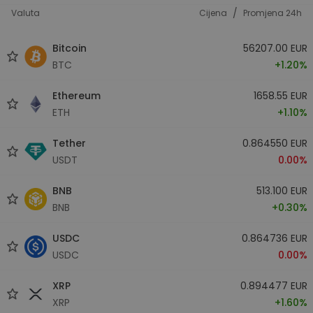
/
Valuta
Cijena
Promjena 24h
Bitcoin
56207.00 EUR
BTC
+1.20%
Ethereum
1658.55 EUR
ETH
+1.10%
Tether
0.864550 EUR
USDT
0.00%
BNB
513.100 EUR
BNB
+0.30%
USDC
0.864736 EUR
USDC
0.00%
XRP
0.894477 EUR
XRP
+1.60%