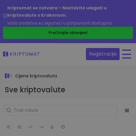
Kriptomat se zatvara – Nastavite ulagati u
kriptovalute s Krakenom.
Vaša sredstva su sigurna i u potpunosti dostupna.
Pročitajte obavijest
Registracija
Cijene kriptovaluta
Sve kriptovalute