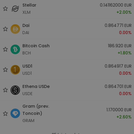
Stellar
0.141162000 EUR
XLM
+2.00%
Dai
0.864771 EUR
DAI
0.00%
Bitcoin Cash
186.920 EUR
BCH
+1.80%
USD1
0.864917 EUR
USD1
0.00%
Ethena USDe
0.864701 EUR
USDE
0.00%
Gram (prev.
1.170000 EUR
Toncoin)
+2.60%
GRAM