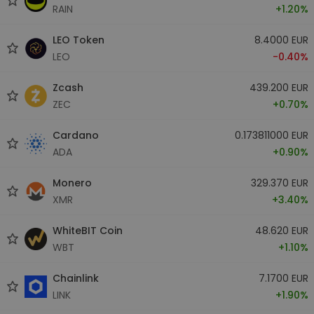
RAIN
+1.20%
LEO Token
8.4000 EUR
LEO
-0.40%
Zcash
439.200 EUR
ZEC
+0.70%
Cardano
0.173811000 EUR
ADA
+0.90%
Monero
329.370 EUR
XMR
+3.40%
WhiteBIT Coin
48.620 EUR
WBT
+1.10%
Chainlink
7.1700 EUR
LINK
+1.90%