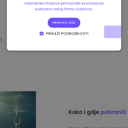
internetske stranice prihvaćate sve kolačiće
sukladno našoj Politici kolačića.
PRIHVATI SVE
PRIKAŽI PODROBNOSTI
m
NUŽNO POTREBNI KOLAČIĆI
IZVEDBA
CILJANOST
FUNKCIONALNOST
Kako i gdje
pohraniti