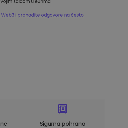
 svojim saldom u eurima.
 Web3 i pronađite odgovore na često
une
Sigurna pohrana