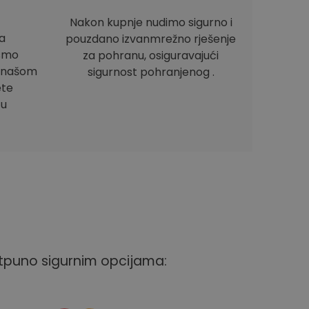
Nakon kupnje nudimo sigurno i
a
pouzdano izvanmrežno rješenje
ismo
za pohranu, osiguravajući
e našom
sigurnost pohranjenog .
ete
 u
otpuno sigurnim opcijama: