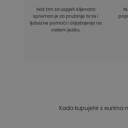
Naš tim za uspjeh klijenata
Nu
spreman je za pružanje brze i
popu
ljubazne pomoći i objašnjenja na
vašem jeziku.
Kada kupujete s eurima n