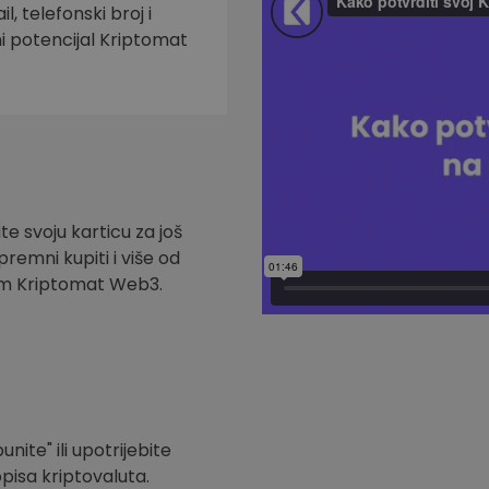
l, telefonski broj i
ni potencijal Kriptomat
te svoju karticu za još
remni kupiti i više od
om Kriptomat Web3.
nite" ili upotrijebite
pisa kriptovaluta.