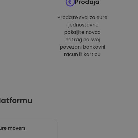
Prodaja
Prodajte svoj za eure
i jednostavno
pošaljite novac
natrag na svoj
povezani bankovni
račun ili karticu.
latformu