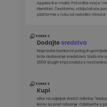
Applea ili e-maila. Potvrdite svoj e-mai
Istraživač ulaganja
identitet. Čestitamo, otključali ste pu
Pronađi svoju kripto strategiju
platforme u roku od nekoliko minuta!
KORAK 2
Dodajte
sredstva
Napravite bankovni polog ili upotrijebi
brže dodavanje sredstava. Sada ste sp
2000 drugih kriptovaluta s novčanik
KORAK 3
Kupi
Idite na odjeljak Web3 i kliknite "Nadopu
ikonu za pretraživanje. Odaberite s po