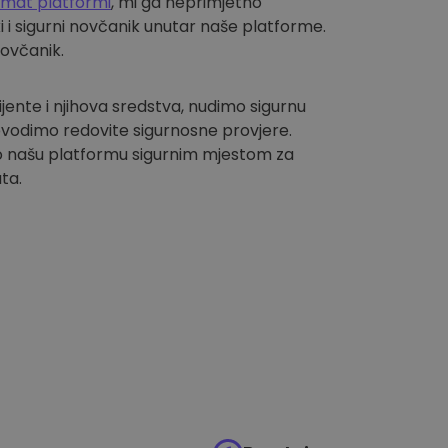
omat platformi
, mi ga neprimjetno
i sigurni novčanik unutar naše platforme.
novčanik.
lijente i njihova sredstva, nudimo sigurnu
vodimo redovite sigurnosne provjere.
 našu platformu sigurnim mjestom za
ta.