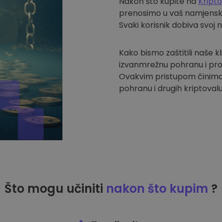
Nakon što kupite na
Kript
prenosimo u vaš namjenski 
Svaki korisnik dobiva svoj 
Kako bismo zaštitili naše k
izvanmrežnu pohranu i pro
Ovakvim pristupom činimo
pohranu i drugih kriptovalu
Što mogu učiniti
nakon što kupim
?