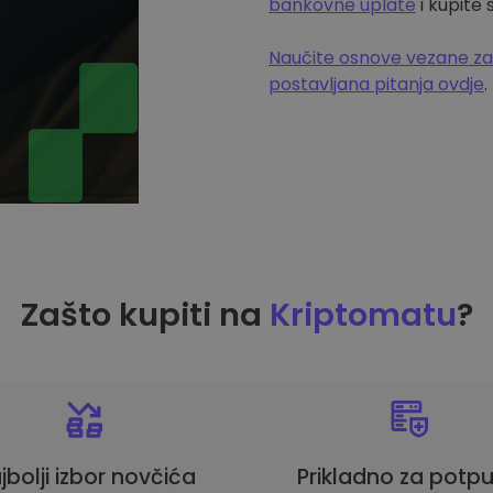
bankovne uplate
i kupite
Naučite osnove vezane za
postavljana pitanja ovdje
.
Zašto kupiti na
Kriptomatu
?
jbolji izbor novčića
Prikladno za potp