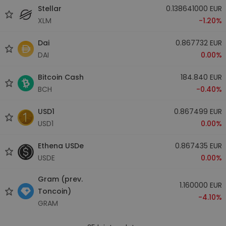
Stellar
0.138641000 EUR
XLM
-1.20%
Dai
0.867732 EUR
DAI
0.00%
Bitcoin Cash
184.840 EUR
BCH
-0.40%
USD1
0.867499 EUR
USD1
0.00%
Ethena USDe
0.867435 EUR
USDE
0.00%
Gram (prev.
1.160000 EUR
Toncoin)
-4.10%
GRAM