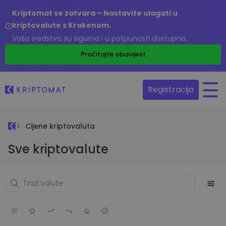
Kriptomat se zatvara – Nastavite ulagati u
kriptovalute s Krakenom.
Vaša sredstva su sigurna i u potpunosti dostupna.
Pročitajte obavijest
Registracija
Cijene kriptovaluta
Sve kriptovalute