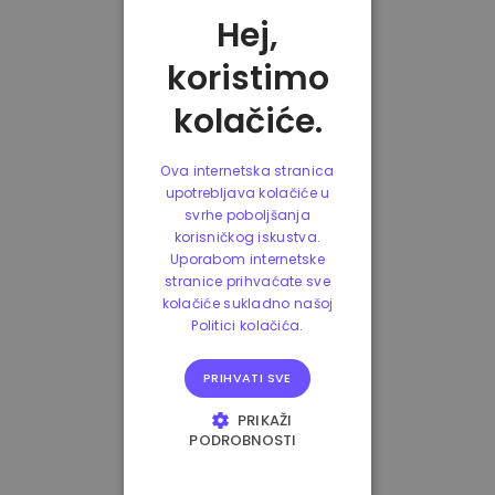
Hej,
koristimo
kolačiće.
Ova internetska stranica
upotrebljava kolačiće u
svrhe poboljšanja
korisničkog iskustva.
Uporabom internetske
stranice prihvaćate sve
kolačiće sukladno našoj
Politici kolačića.
PRIHVATI SVE
PRIKAŽI
PODROBNOSTI
NUŽNO POTREBNI
KOLAČIĆI