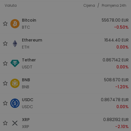
/
Valuta
Cijena
Promjena 24h
Bitcoin
55678.00 EUR
BTC
-0.50%
Ethereum
1644.40 EUR
ETH
0.00%
Tether
0.867142 EUR
USDT
0.00%
BNB
508.670 EUR
BNB
-1.20%
USDC
0.867478 EUR
USDC
0.00%
XRP
0.882192 EUR
XRP
-2.10%