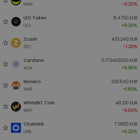
RAIN
-0.20%
LEO Token
8.4700 EUR
LEO
+0.20%
Zcash
433.240 EUR
ZEC
-1.20%
Cardano
0.173462000 EUR
ADA
+6.90%
Monero
320.640 EUR
XMR
+1.60%
WhiteBIT Coin
48.210 EUR
WBT
-0.50%
Chainlink
7.0500 EUR
LINK
+0.20%