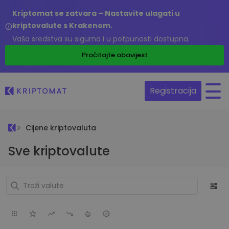
Kriptomat se zatvara – Nastavite ulagati u
kriptovalute s Krakenom.
Vaša sredstva su sigurna i u potpunosti dostupna.
Pročitajte obavijest
Registracija
Cijene kriptovaluta
Sve kriptovalute