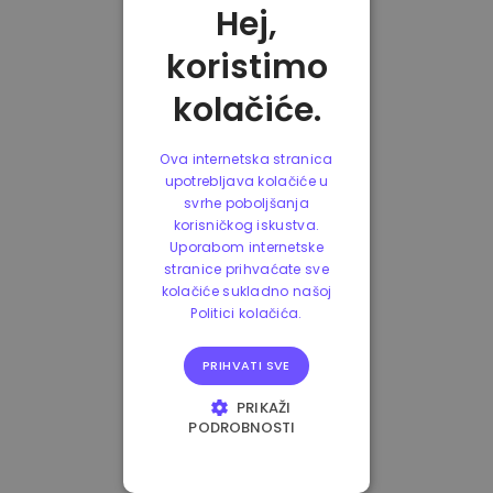
Hej,
koristimo
kolačiće.
Ova internetska stranica
upotrebljava kolačiće u
svrhe poboljšanja
korisničkog iskustva.
Uporabom internetske
stranice prihvaćate sve
kolačiće sukladno našoj
Politici kolačića.
PRIHVATI SVE
PRIKAŽI
PODROBNOSTI
NUŽNO POTREBNI
KOLAČIĆI