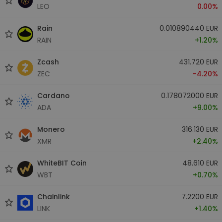
LEO
0.00%
Rain
0.010890440 EUR
RAIN
+1.20%
Zcash
431.720 EUR
ZEC
-4.20%
Cardano
0.178072000 EUR
ADA
+9.00%
Monero
316.130 EUR
XMR
+2.40%
WhiteBIT Coin
48.610 EUR
WBT
+0.70%
Chainlink
7.2200 EUR
LINK
+1.40%