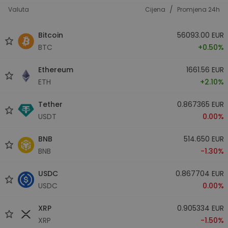
/
Valuta
Cijena
Promjena 24h
Bitcoin
56093.00 EUR
BTC
+0.50%
Ethereum
1661.56 EUR
ETH
+2.10%
Tether
0.867365 EUR
USDT
0.00%
BNB
514.650 EUR
BNB
-1.30%
USDC
0.867704 EUR
USDC
0.00%
XRP
0.905334 EUR
XRP
-1.50%