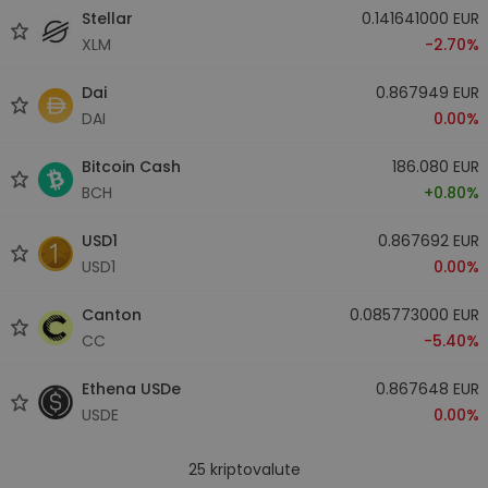
Stellar
0.141641000 EUR
XLM
-2.70%
Dai
0.867949 EUR
DAI
0.00%
Bitcoin Cash
186.080 EUR
BCH
+0.80%
USD1
0.867692 EUR
USD1
0.00%
Canton
0.085773000 EUR
CC
-5.40%
Ethena USDe
0.867648 EUR
USDE
0.00%
25
kriptovalute