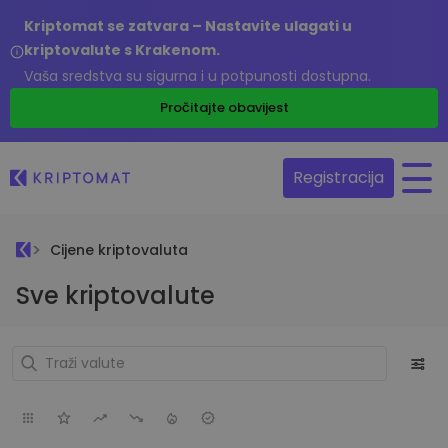
Kriptomat se zatvara – Nastavite ulagati u
kriptovalute s Krakenom.
Vaša sredstva su sigurna i u potpunosti dostupna.
Pročitajte obavijest
Registracija
Cijene kriptovaluta
Sve kriptovalute