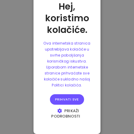
Hej,
koristimo
kolačiće.
Ova internetska stranica
upotrebljava kolačiće u
svrhe poboljšanja
korisničkog iskustva.
Uporabom internetske
stranice prihvaćate sve
kolačiće sukladno našoj
Politici kolačića.
PRIHVATI SVE
PRIKAŽI
PODROBNOSTI
NUŽNO POTREBNI
KOLAČIĆI