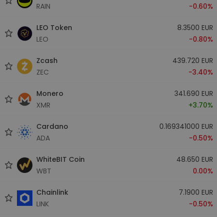
RAIN
-0.60%
LEO Token
8.3500 EUR
LEO
-0.80%
Zcash
439.720 EUR
ZEC
-3.40%
Monero
341.690 EUR
XMR
+3.70%
Cardano
0.169341000 EUR
ADA
-0.50%
WhiteBIT Coin
48.650 EUR
WBT
0.00%
Chainlink
7.1900 EUR
LINK
-0.50%