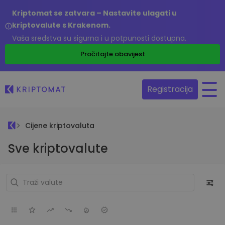
Kriptomat se zatvara – Nastavite ulagati u
kriptovalute s Krakenom.
Vaša sredstva su sigurna i u potpunosti dostupna.
Pročitajte obavijest
Registracija
Cijene kriptovaluta
Sve kriptovalute