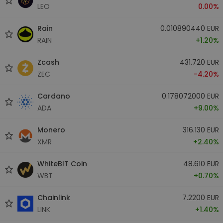
LEO
0.00%
Rain
0.010890440 EUR
RAIN
+1.20%
Zcash
431.720 EUR
ZEC
-4.20%
Cardano
0.178072000 EUR
ADA
+9.00%
Monero
316.130 EUR
XMR
+2.40%
WhiteBIT Coin
48.610 EUR
WBT
+0.70%
Chainlink
7.2200 EUR
LINK
+1.40%