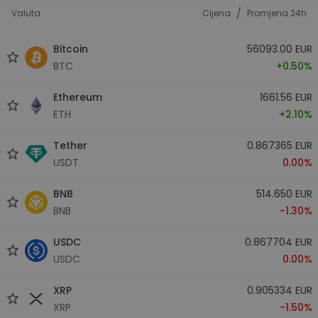
/
Valuta
Cijena
Promjena 24h
Bitcoin
56093.00 EUR
BTC
+0.50%
Ethereum
1661.56 EUR
ETH
+2.10%
Tether
0.867365 EUR
USDT
0.00%
BNB
514.650 EUR
BNB
-1.30%
USDC
0.867704 EUR
USDC
0.00%
XRP
0.905334 EUR
XRP
-1.50%