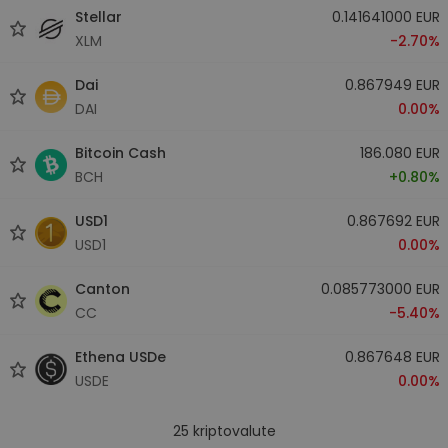
Stellar
0.141641000 EUR
XLM
-2.70%
Dai
0.867949 EUR
DAI
0.00%
Bitcoin Cash
186.080 EUR
BCH
+0.80%
USD1
0.867692 EUR
USD1
0.00%
Canton
0.085773000 EUR
CC
-5.40%
Ethena USDe
0.867648 EUR
USDE
0.00%
25
kriptovalute