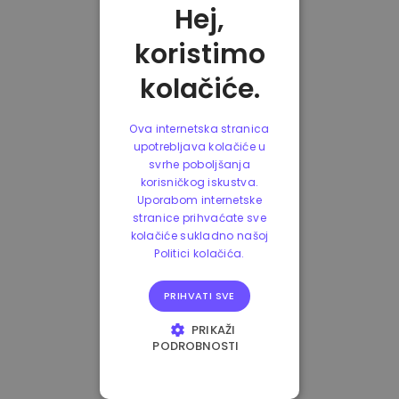
Hej,
koristimo
kolačiće.
Ova internetska stranica
upotrebljava kolačiće u
svrhe poboljšanja
korisničkog iskustva.
Uporabom internetske
stranice prihvaćate sve
kolačiće sukladno našoj
Politici kolačića.
PRIHVATI SVE
PRIKAŽI
PODROBNOSTI
NUŽNO POTREBNI
KOLAČIĆI