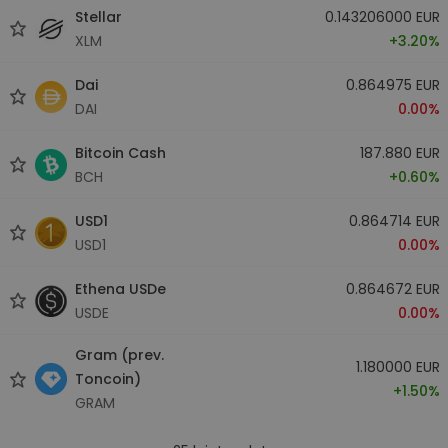
Stellar
0.143206000 EUR
XLM
+3.20%
Dai
0.864975 EUR
DAI
0.00%
Bitcoin Cash
187.880 EUR
BCH
+0.60%
USD1
0.864714 EUR
USD1
0.00%
Ethena USDe
0.864672 EUR
USDE
0.00%
Gram (prev.
1.180000 EUR
Toncoin)
+1.50%
GRAM