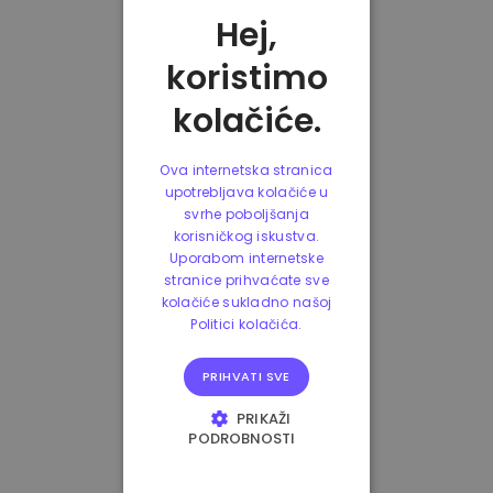
Hej,
koristimo
kolačiće.
Ova internetska stranica
upotrebljava kolačiće u
svrhe poboljšanja
korisničkog iskustva.
Uporabom internetske
stranice prihvaćate sve
kolačiće sukladno našoj
Politici kolačića.
PRIHVATI SVE
PRIKAŽI
PODROBNOSTI
NUŽNO POTREBNI
KOLAČIĆI