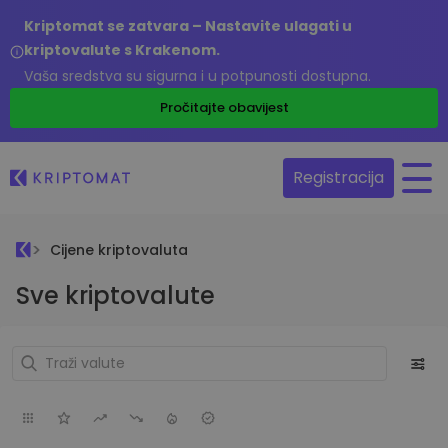
Kriptomat se zatvara – Nastavite ulagati u
kriptovalute s Krakenom.
Vaša sredstva su sigurna i u potpunosti dostupna.
Pročitajte obavijest
Registracija
Cijene kriptovaluta
Sve kriptovalute