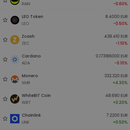
RAIN
-0.60%
LEO Token
8.4000 EUR
LEO
-0.50%
Zcash
438.410 EUR
ZEC
-1.10%
Cardano
0.173186000 EUR
ADA
-0.10%
Monero
332.320 EUR
XMR
+4.30%
WhiteBIT Coin
48.690 EUR
WBT
+0.20%
Chainlink
7.2200 EUR
LINK
+0.50%