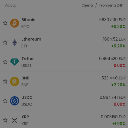
/
Valuta
Cijena
Promjena 24h
Bitcoin
56307.00 EUR
BTC
+0.20%
Ethereum
1664.52 EUR
ETH
+0.20%
Tether
0.864520 EUR
USDT
0.00%
BNB
523.440 EUR
BNB
+2.20%
USDC
0.864741 EUR
USDC
0.00%
XRP
0.905158 EUR
XRP
+1.90%