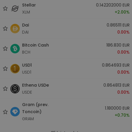
Stellar
0.142202000 EUR
XLM
+2.00%
Dai
0.865111 EUR
DAI
0.00%
Bitcoin Cash
186.830 EUR
BCH
0.00%
USD1
0.864693 EUR
USD1
0.00%
Ethena USDe
0.864813 EUR
USDE
0.00%
Gram (prev.
1.180000 EUR
Toncoin)
+0.70%
GRAM