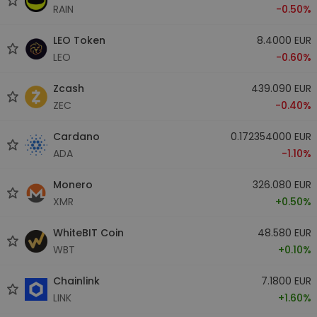
RAIN
-0.50%
LEO Token
8.4000 EUR
LEO
-0.60%
Zcash
439.090 EUR
ZEC
-0.40%
Cardano
0.172354000 EUR
ADA
-1.10%
Monero
326.080 EUR
XMR
+0.50%
WhiteBIT Coin
48.580 EUR
WBT
+0.10%
Chainlink
7.1800 EUR
LINK
+1.60%