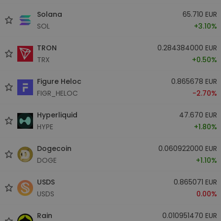
Solana
65.710 EUR
SOL
+3.10%
TRON
0.284384000 EUR
TRX
+0.50%
Figure Heloc
0.865678 EUR
FIGR_HELOC
-2.70%
Hyperliquid
47.670 EUR
HYPE
+1.80%
Dogecoin
0.060922000 EUR
DOGE
+1.10%
USDS
0.865071 EUR
USDS
0.00%
Rain
0.010951470 EUR