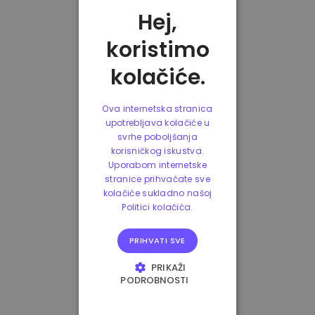
Hej,
koristimo
kolačiće.
Ova internetska stranica
upotrebljava kolačiće u
svrhe poboljšanja
korisničkog iskustva.
Uporabom internetske
stranice prihvaćate sve
kolačiće sukladno našoj
Politici kolačića.
PRIHVATI SVE
PRIKAŽI
PODROBNOSTI
NUŽNO POTREBNI
KOLAČIĆI