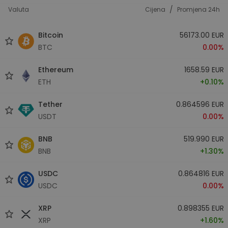
/
Valuta
Cijena
Promjena 24h
Bitcoin
56173.00 EUR
BTC
0.00%
Ethereum
1658.59 EUR
ETH
+0.10%
Tether
0.864596 EUR
USDT
0.00%
BNB
519.990 EUR
BNB
+1.30%
USDC
0.864816 EUR
USDC
0.00%
XRP
0.898355 EUR
XRP
+1.60%