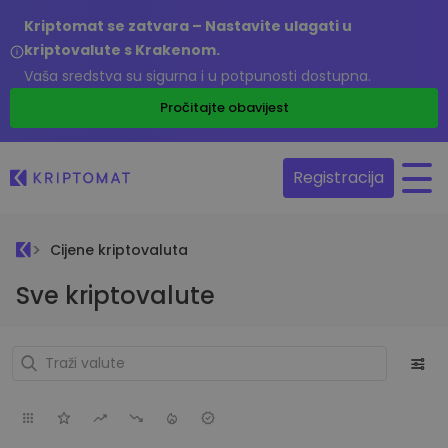
Kriptomat se zatvara – Nastavite ulagati u
kriptovalute s Krakenom.
Vaša sredstva su sigurna i u potpunosti dostupna.
Pročitajte obavijest
Registracija
Cijene kriptovaluta
Sve kriptovalute