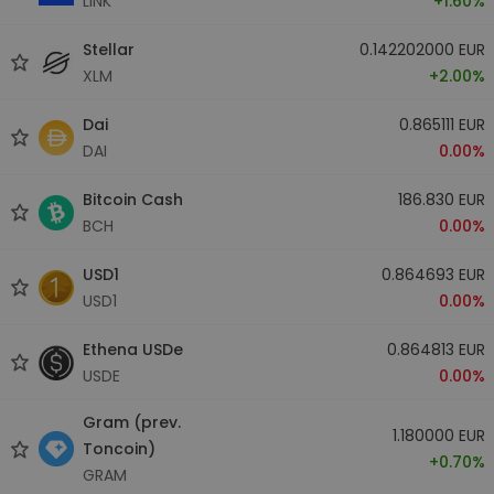
LINK
+1.60%
Stellar
0.142202000 EUR
XLM
+2.00%
Dai
0.865111 EUR
DAI
0.00%
Bitcoin Cash
186.830 EUR
BCH
0.00%
USD1
0.864693 EUR
USD1
0.00%
Ethena USDe
0.864813 EUR
USDE
0.00%
Gram (prev.
1.180000 EUR
Toncoin)
+0.70%
GRAM