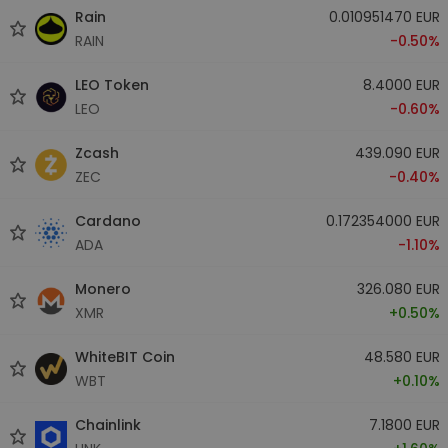
Rain
0.010951470 EUR
RAIN
-0.50%
LEO Token
8.4000 EUR
LEO
-0.60%
Zcash
439.090 EUR
ZEC
-0.40%
Cardano
0.172354000 EUR
ADA
-1.10%
Monero
326.080 EUR
XMR
+0.50%
WhiteBIT Coin
48.580 EUR
WBT
+0.10%
Chainlink
7.1800 EUR