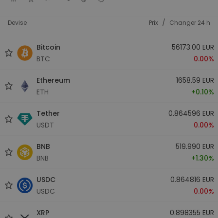
/
Devise
Prix
Changer 24 h
Bitcoin
56173.00 EUR
BTC
0.00%
Ethereum
1658.59 EUR
ETH
+0.10%
Tether
0.864596 EUR
USDT
0.00%
BNB
519.990 EUR
BNB
+1.30%
USDC
0.864816 EUR
USDC
0.00%
XRP
0.898355 EUR