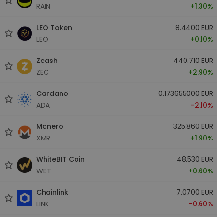
RAIN
+1.30%
LEO Token
8.4400 EUR
LEO
+0.10%
Zcash
440.710 EUR
ZEC
+2.90%
Cardano
0.173655000 EUR
ADA
-2.10%
Monero
325.860 EUR
XMR
+1.90%
WhiteBIT Coin
48.530 EUR
WBT
+0.60%
Chainlink
7.0700 EUR
LINK
-0.60%