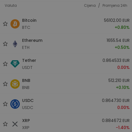
/
Valuta
Cijena
Promjena 24h
Bitcoin
56102.00 EUR
BTC
+0.80%
Ethereum
1655.54 EUR
ETH
+0.50%
Tether
0.864533 EUR
USDT
0.00%
BNB
512.210 EUR
BNB
+0.10%
USDC
0.864730 EUR
USDC
0.00%
XRP
0.884672 EUR
XRP
-1.40%