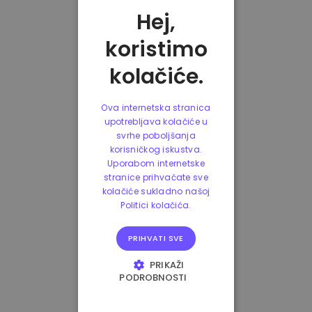
Hej,
koristimo
kolačiće.
Ova internetska stranica
upotrebljava kolačiće u
svrhe poboljšanja
korisničkog iskustva.
Uporabom internetske
stranice prihvaćate sve
kolačiće sukladno našoj
Politici kolačića.
PRIHVATI SVE
PRIKAŽI
PODROBNOSTI
NUŽNO POTREBNI
KOLAČIĆI