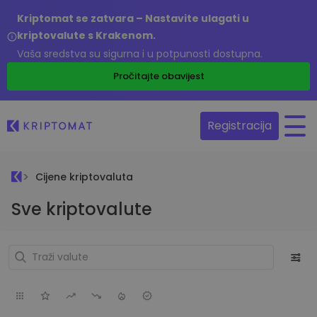
Kriptomat se zatvara – Nastavite ulagati u
kriptovalute s Krakenom.
Vaša sredstva su sigurna i u potpunosti dostupna.
Pročitajte obavijest
Registracija
Cijene kriptovaluta
Sve kriptovalute