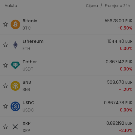
/
Valuta
Cijena
Promjena 24h
Bitcoin
55678.00 EUR
BTC
-0.50%
Ethereum
1644.40 EUR
ETH
0.00%
Tether
0.867142 EUR
USDT
0.00%
BNB
508.670 EUR
BNB
-1.20%
USDC
0.867478 EUR
USDC
0.00%
XRP
0.882192 EUR
XRP
-2.10%