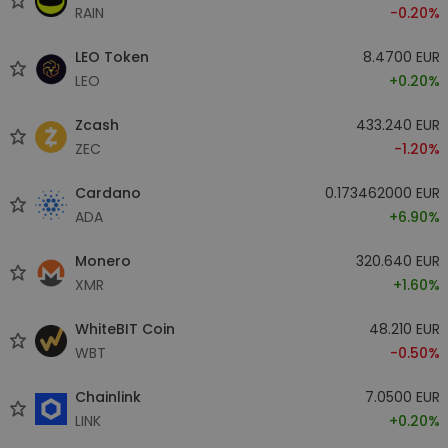
RAIN
-0.20%
LEO Token
8.4700 EUR
LEO
+0.20%
Zcash
433.240 EUR
ZEC
-1.20%
Cardano
0.173462000 EUR
ADA
+6.90%
Monero
320.640 EUR
XMR
+1.60%
WhiteBIT Coin
48.210 EUR
WBT
-0.50%
Chainlink
7.0500 EUR
LINK
+0.20%