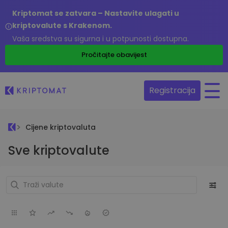
Kriptomat se zatvara – Nastavite ulagati u
kriptovalute s Krakenom.
Vaša sredstva su sigurna i u potpunosti dostupna.
Pročitajte obavijest
Registracija
Cijene kriptovaluta
Sve kriptovalute