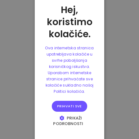
Hej,
koristimo
kolačiće.
Ova internetska stranica
upotrebljava kolačiće u
svrhe poboljšanja
korisničkog iskustva.
Uporabom internetske
stranice prihvaćate sve
kolačiće sukladno našoj
Politici kolačića.
PRIHVATI SVE
PRIKAŽI
PODROBNOSTI
NUŽNO POTREBNI
KOLAČIĆI