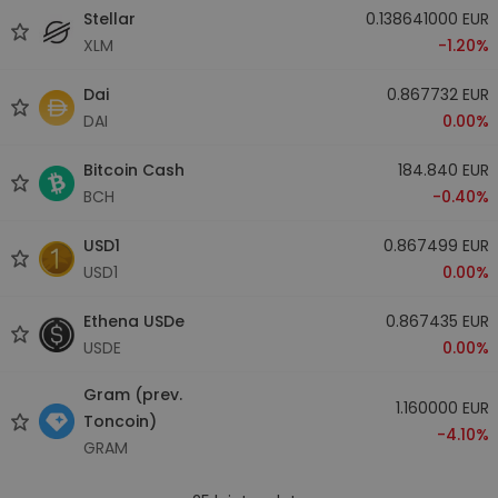
Stellar
0.138641000 EUR
XLM
-1.20%
Dai
0.867732 EUR
DAI
0.00%
Bitcoin Cash
184.840 EUR
BCH
-0.40%
USD1
0.867499 EUR
USD1
0.00%
Ethena USDe
0.867435 EUR
USDE
0.00%
Gram (prev.
1.160000 EUR
Toncoin)
-4.10%
GRAM