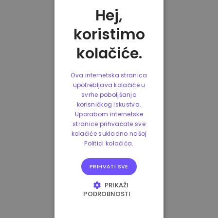
Hej,
koristimo
kolačiće.
Ova internetska stranica
upotrebljava kolačiće u
svrhe poboljšanja
korisničkog iskustva.
Uporabom internetske
stranice prihvaćate sve
kolačiće sukladno našoj
Politici kolačića.
PRIHVATI SVE
PRIKAŽI
PODROBNOSTI
NUŽNO POTREBNI
KOLAČIĆI