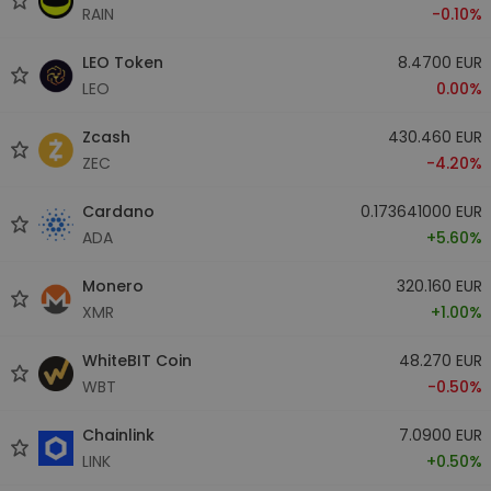
RAIN
-0.10%
LEO Token
8.4700 EUR
LEO
0.00%
Zcash
430.460 EUR
ZEC
-4.20%
Cardano
0.173641000 EUR
ADA
+5.60%
Monero
320.160 EUR
XMR
+1.00%
WhiteBIT Coin
48.270 EUR
WBT
-0.50%
Chainlink
7.0900 EUR
LINK
+0.50%