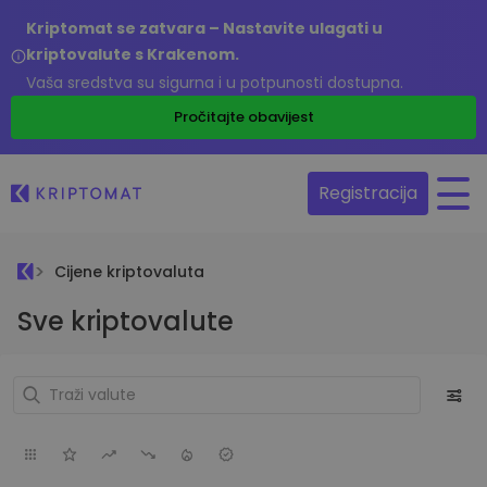
Kriptomat se zatvara – Nastavite ulagati u
kriptovalute s Krakenom.
Vaša sredstva su sigurna i u potpunosti dostupna.
Pročitajte obavijest
Registracija
Cijene kriptovaluta
Sve kriptovalute