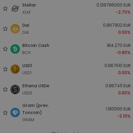
Stellar
0.139786000 EUR
XLM
-2.70%
Dai
0.867902 EUR
DAI
0.00%
Bitcoin Cash
184.270 EUR
BCH
-0.80%
USD1
0.867510 EUR
USD1
0.00%
Ethena USDe
0.867411 EUR
USDE
0.00%
Gram (prev.
1.190000 EUR
Toncoin)
-2.10%
GRAM