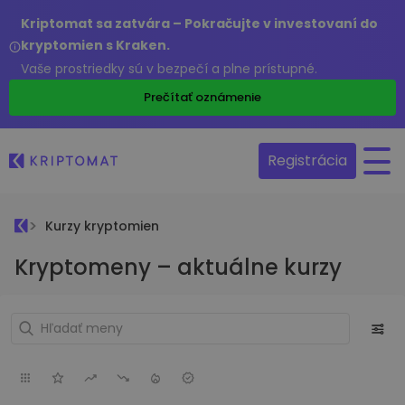
Kriptomat sa zatvára – Pokračujte v investovaní do
kryptomien s Kraken.
Vaše prostriedky sú v bezpečí a plne prístupné.
Prečítať oznámenie
Registrácia
Kurzy kryptomien
Kryptomeny – aktuálne kurzy