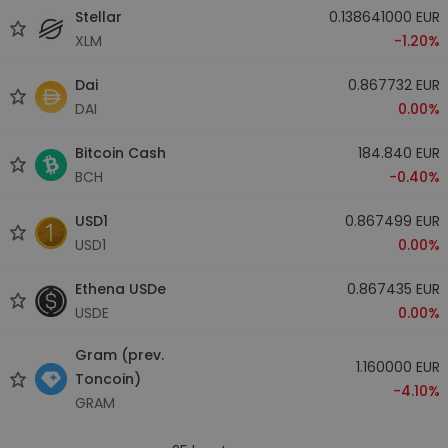
Stellar
0.138641000 EUR
XLM
-1.20%
Dai
0.867732 EUR
DAI
0.00%
Bitcoin Cash
184.840 EUR
BCH
-0.40%
USD1
0.867499 EUR
USD1
0.00%
Ethena USDe
0.867435 EUR
USDE
0.00%
Gram (prev.
1.160000 EUR
Toncoin)
-4.10%
GRAM