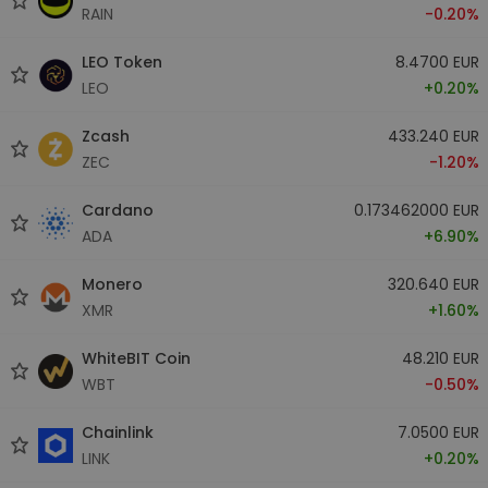
RAIN
-0.20%
LEO Token
8.4700 EUR
LEO
+0.20%
Zcash
433.240 EUR
ZEC
-1.20%
Cardano
0.173462000 EUR
ADA
+6.90%
Monero
320.640 EUR
XMR
+1.60%
WhiteBIT Coin
48.210 EUR
WBT
-0.50%
Chainlink
7.0500 EUR
LINK
+0.20%