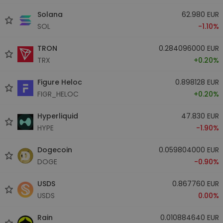
Solana
62.980 EUR
SOL
-1.10%
TRON
0.284096000 EUR
TRX
+0.20%
Figure Heloc
0.898128 EUR
FIGR_HELOC
+0.20%
Hyperliquid
47.830 EUR
HYPE
-1.90%
Dogecoin
0.059804000 EUR
DOGE
-0.90%
USDS
0.867760 EUR
USDS
0.00%
Rain
0.010884640 EUR