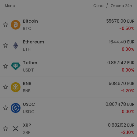
/
Mena
Cena
Zmena 24h
Bitcoin
55678.00 EUR
BTC
-0.50%
Ethereum
1644.40 EUR
ETH
0.00%
Tether
0.867142 EUR
USDT
0.00%
BNB
508.670 EUR
BNB
-1.20%
USDC
0.867478 EUR
USDC
0.00%
XRP
0.882192 EUR
XRP
-2.10%