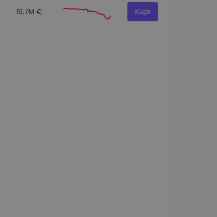
Kupi
19.7M €