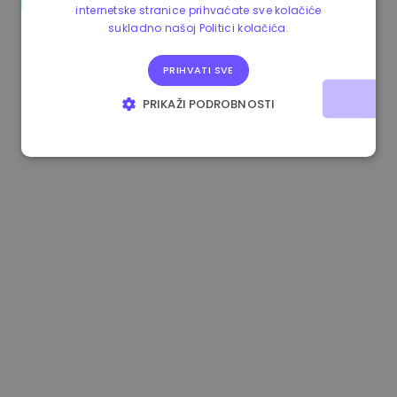
internetske stranice prihvaćate sve kolačiće
0.080659000 €
-4.80%
3.2B €
sukladno našoj Politici kolačića.
PRIHVATI SVE
PRIKAŽI PODROBNOSTI
NUŽNO POTREBNI KOLAČIĆI
IZVEDBA
CILJANOST
FUNKCIONALNOST