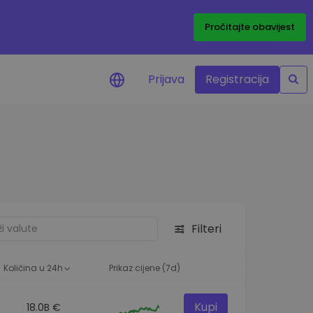
Pročitajte obavijest
Prijava
Registracija
cijenama
 cijena vaših
tva
 ulaganje
Filteri
elja
 optimalnu
Količina u 24h
Prikaz cijene (7d)
Kupi
18.0B €