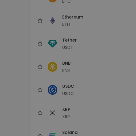
BTC
Istraživač ulaganja
Pronađi svoju kripto strategiju
Ethereum
ETH
Tether
USDT
BNB
BNB
USDC
USDC
XRP
XRP
Solana