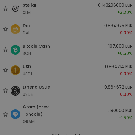
Stellar
0.143206000 EUR
XLM
+3.20%
Dai
0.864975 EUR
DAI
0.00%
Bitcoin Cash
187.880 EUR
BCH
+0.60%
USD1
0.864714 EUR
USD1
0.00%
Ethena USDe
0.864672 EUR
USDE
0.00%
Gram (prev.
1.180000 EUR
Toncoin)
+1.50%
GRAM