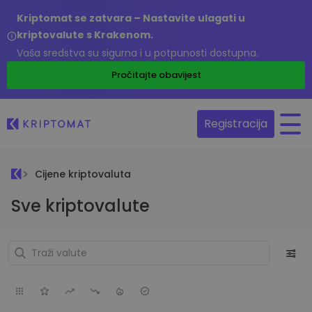
Kriptomat se zatvara – Nastavite ulagati u
kriptovalute s Krakenom.
Vaša sredstva su sigurna i u potpunosti dostupna.
Pročitajte obavijest
Registracija
Cijene kriptovaluta
Sve kriptovalute