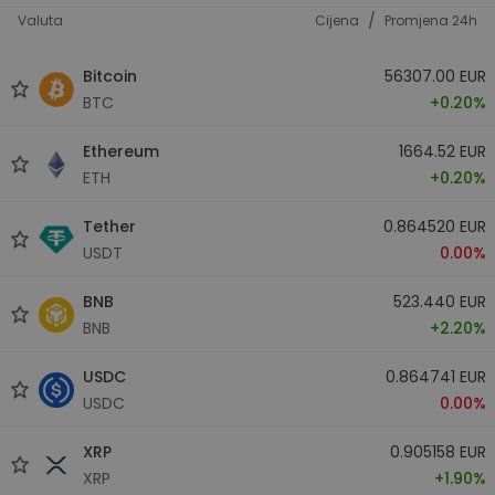
/
Valuta
Cijena
Promjena 24h
Bitcoin
56307.00 EUR
BTC
+0.20%
Ethereum
1664.52 EUR
ETH
+0.20%
Tether
0.864520 EUR
USDT
0.00%
BNB
523.440 EUR
BNB
+2.20%
USDC
0.864741 EUR
USDC
0.00%
XRP
0.905158 EUR
XRP
+1.90%