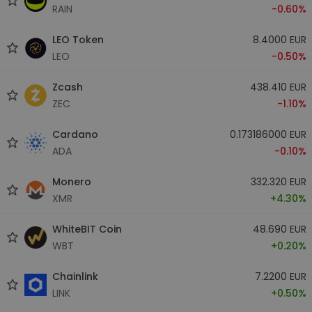
RAIN
-0.60%
LEO Token
8.4000 EUR
LEO
-0.50%
Zcash
438.410 EUR
ZEC
-1.10%
Cardano
0.173186000 EUR
ADA
-0.10%
Monero
332.320 EUR
XMR
+4.30%
WhiteBIT Coin
48.690 EUR
WBT
+0.20%
Chainlink
7.2200 EUR
LINK
+0.50%