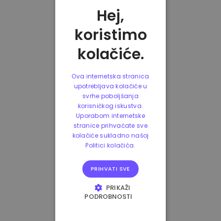
Hej,
koristimo
kolačiće.
Ova internetska stranica
upotrebljava kolačiće u
svrhe poboljšanja
korisničkog iskustva.
Uporabom internetske
stranice prihvaćate sve
kolačiće sukladno našoj
Politici kolačića.
PRIHVATI SVE
PRIKAŽI
PODROBNOSTI
NUŽNO POTREBNI
KOLAČIĆI