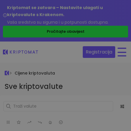
Kriptomat se zatvara – Nastavite ulagati u
kriptovalute s Krakenom.
Vaša sredstva su sigurna i u potpunosti dostupna.
Pročitajte obavijest
Registracija
Cijene kriptovaluta
Sve kriptovalute