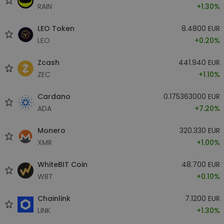
RAIN
+1.30%
LEO Token
8.4800 EUR
LEO
+0.20%
Zcash
441.940 EUR
ZEC
+1.10%
Cardano
0.175363000 EUR
ADA
+7.20%
Monero
320.330 EUR
XMR
+1.00%
WhiteBIT Coin
48.700 EUR
WBT
+0.10%
Chainlink
7.1200 EUR
LINK
+1.30%