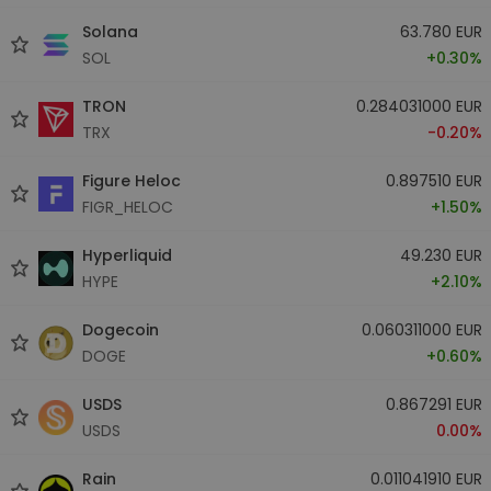
Solana
63.780 EUR
SOL
+0.30%
TRON
0.284031000 EUR
TRX
-0.20%
Figure Heloc
0.897510 EUR
FIGR_HELOC
+1.50%
Hyperliquid
49.230 EUR
HYPE
+2.10%
Dogecoin
0.060311000 EUR
DOGE
+0.60%
USDS
0.867291 EUR
USDS
0.00%
Rain
0.011041910 EUR