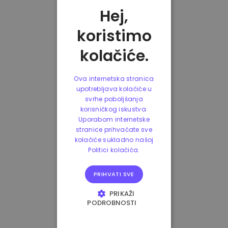
Hej,
koristimo
kolačiće.
Ova internetska stranica
upotrebljava kolačiće u
svrhe poboljšanja
korisničkog iskustva.
Uporabom internetske
stranice prihvaćate sve
kolačiće sukladno našoj
Politici kolačića.
PRIHVATI SVE
PRIKAŽI
PODROBNOSTI
NUŽNO POTREBNI
KOLAČIĆI