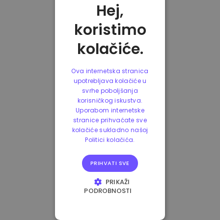
Hej,
koristimo
kolačiće.
Ova internetska stranica
upotrebljava kolačiće u
svrhe poboljšanja
korisničkog iskustva.
Uporabom internetske
stranice prihvaćate sve
kolačiće sukladno našoj
Politici kolačića.
PRIHVATI SVE
PRIKAŽI
PODROBNOSTI
NUŽNO POTREBNI
KOLAČIĆI