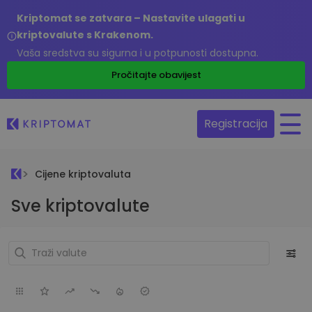
Kriptomat se zatvara – Nastavite ulagati u
kriptovalute s Krakenom.
Vaša sredstva su sigurna i u potpunosti dostupna.
Pročitajte obavijest
Registracija
Cijene kriptovaluta
Sve kriptovalute