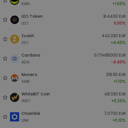
RAIN
+1.50%
LEO Token
8.4400 EUR
LEO
0.00%
Zcash
442.230 EUR
ZEC
+4.40%
Cardano
0.171485000 EUR
ADA
-4.40%
Monero
319.110 EUR
XMR
+1.10%
WhiteBIT Coin
48.330 EUR
WBT
+0.20%
Chainlink
7.0700 EUR
LINK
+0.10%