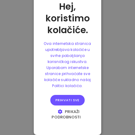
Hej,
koristimo
kolačiće.
Ova internetska stranica
upotrebljava kolačiće u
svrhe poboljšanja
korisničkog iskustva.
Uporabom internetske
stranice prihvaćate sve
kolačiće sukladno našoj
Politici kolačića.
PRIHVATI SVE
PRIKAŽI
PODROBNOSTI
NUŽNO POTREBNI
KOLAČIĆI