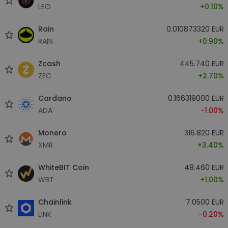
LEO
+0.10%
Rain
0.010873320 EUR
RAIN
+0.90%
Zcash
445.740 EUR
ZEC
+2.70%
Cardano
0.166319000 EUR
ADA
-1.00%
Monero
316.820 EUR
XMR
+3.40%
WhiteBIT Coin
48.460 EUR
WBT
+1.00%
Chainlink
7.0500 EUR
LINK
-0.20%