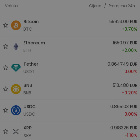
/
Valuta
Cijena
Promjena 24h
Bitcoin
55923.00 EUR
BTC
+0.70%
Ethereum
1650.97 EUR
ETH
+2.00%
Tether
0.864749 EUR
USDT
0.00%
BNB
513.480 EUR
BNB
-0.20%
USDC
0.865103 EUR
USDC
0.00%
XRP
0.918326 EUR
XRP
-1.10%