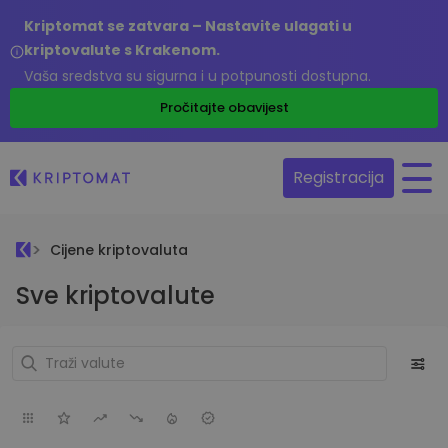
Kriptomat se zatvara – Nastavite ulagati u
kriptovalute s Krakenom.
Vaša sredstva su sigurna i u potpunosti dostupna.
Pročitajte obavijest
Registracija
Cijene kriptovaluta
Sve kriptovalute