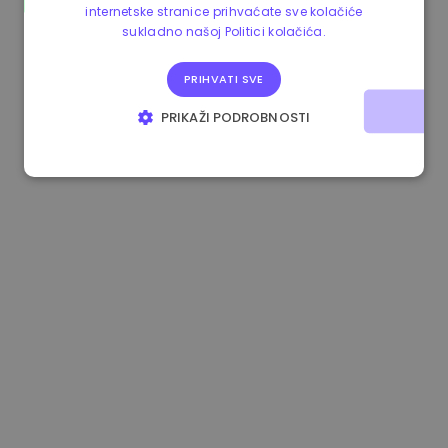
internetske stranice prihvaćate sve kolačiće
1.190000 €
-2.10%
3.3B €
sukladno našoj Politici kolačića.
PRIHVATI SVE
PRIKAŽI PODROBNOSTI
NUŽNO POTREBNI KOLAČIĆI
IZVEDBA
CILJANOST
FUNKCIONALNOST