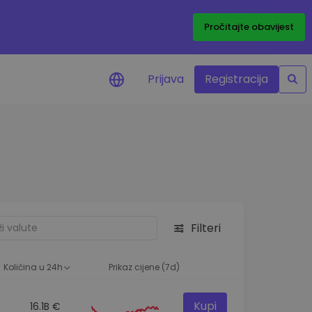
Pročitajte obavijest
Prijava
Registracija
cijenama
 cijena vaših
tva
 ulaganje
Filteri
elja
 optimalnu
Količina u 24h
Prikaz cijene (7d)
Kupi
16.1B €