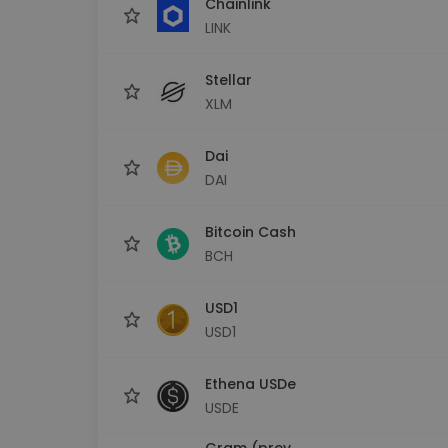
Chainlink
LINK
Stellar
XLM
Dai
DAI
Bitcoin Cash
BCH
USD1
USD1
Ethena USDe
USDE
Gram (prev.