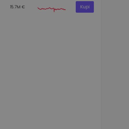
Kupi
15.7M €