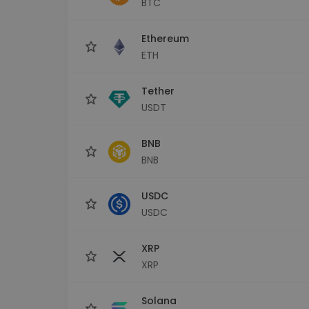
BTC
Istraživač ulaganja
Pronađi svoju kripto strategiju
Ethereum
ETH
Tether
USDT
BNB
BNB
USDC
USDC
XRP
XRP
Solana