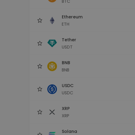
BTC
Istraživač ulaganja
Pronađi svoju kripto strategiju
Ethereum
ETH
Tether
USDT
BNB
BNB
USDC
USDC
XRP
XRP
Solana