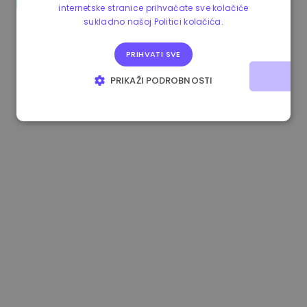
internetske stranice prihvaćate sve kolačiće
0.865215 €
0.00%
3.4B €
sukladno našoj Politici kolačića.
PRIHVATI SVE
PRIKAŽI PODROBNOSTI
NUŽNO POTREBNI KOLAČIĆI
IZVEDBA
CILJANOST
FUNKCIONALNOST