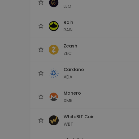
LEO
Rain
RAIN
Zcash
ZEC
Cardano
ADA
Monero
XMR
WhiteBIT Coin
WBT