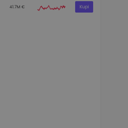
Kupi
41.7M €