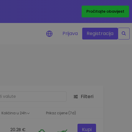
Pročitajte obavijest
Prijava
Registracija
cijenama
 cijena vaših
tva
 ulaganje
Filteri
elja
 optimalnu
Količina u 24h
Prikaz cijene (7d)
Kupi
20.2B €