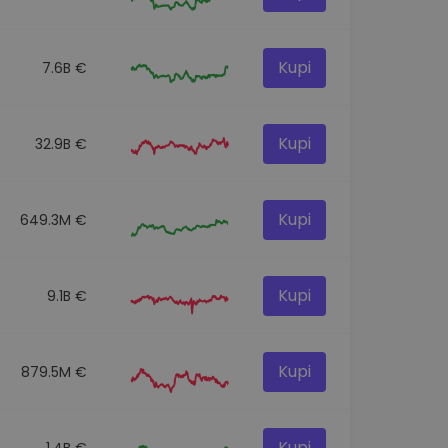
Kupi
7.6B €
Kupi
32.9B €
Kupi
649.3M €
Kupi
9.1B €
Kupi
879.5M €
Kupi
1.4B €