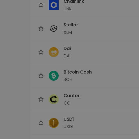
Chainlink
LINK
Stellar
XLM
Dai
DAI
Bitcoin Cash
BCH
Canton
CC
USD1
USD1