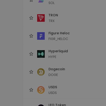
SOL
TRON
TRX
Figure Heloc
FIGR_HELOC
Hyperliquid
HYPE
Dogecoin
DOGE
USDS
USDS
LEO Token