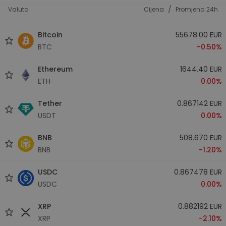
/
Valuta
Cijena
Promjena 24h
Bitcoin
55678.00 EUR
BTC
-0.50%
Ethereum
1644.40 EUR
ETH
0.00%
Tether
0.867142 EUR
USDT
0.00%
BNB
508.670 EUR
BNB
-1.20%
USDC
0.867478 EUR
USDC
0.00%
XRP
0.882192 EUR
XRP
-2.10%