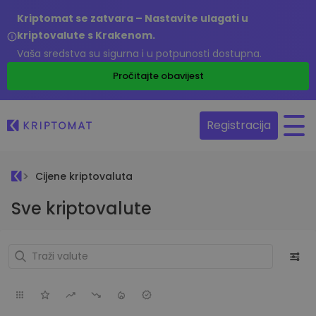
Kriptomat se zatvara – Nastavite ulagati u
kriptovalute s Krakenom.
Vaša sredstva su sigurna i u potpunosti dostupna.
Pročitajte obavijest
Registracija
Cijene kriptovaluta
Sve kriptovalute