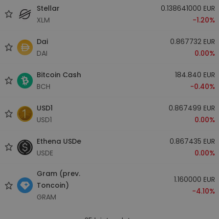
Stellar
0.138641000 EUR
XLM
-1.20%
Dai
0.867732 EUR
DAI
0.00%
Bitcoin Cash
184.840 EUR
BCH
-0.40%
USD1
0.867499 EUR
USD1
0.00%
Ethena USDe
0.867435 EUR
USDE
0.00%
Gram (prev.
1.160000 EUR
Toncoin)
-4.10%
GRAM