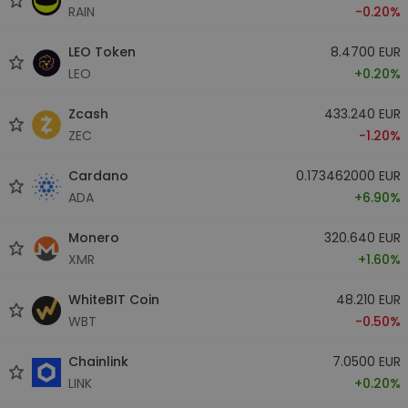
RAIN
-0.20%
LEO Token
8.4700 EUR
LEO
+0.20%
Zcash
433.240 EUR
ZEC
-1.20%
Cardano
0.173462000 EUR
ADA
+6.90%
Monero
320.640 EUR
XMR
+1.60%
WhiteBIT Coin
48.210 EUR
WBT
-0.50%
Chainlink
7.0500 EUR
LINK
+0.20%