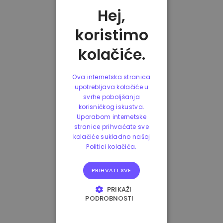
Hej,
koristimo
kolačiće.
Ova internetska stranica
upotrebljava kolačiće u
svrhe poboljšanja
korisničkog iskustva.
Uporabom internetske
stranice prihvaćate sve
kolačiće sukladno našoj
Politici kolačića.
PRIHVATI SVE
PRIKAŽI
PODROBNOSTI
NUŽNO POTREBNI
KOLAČIĆI