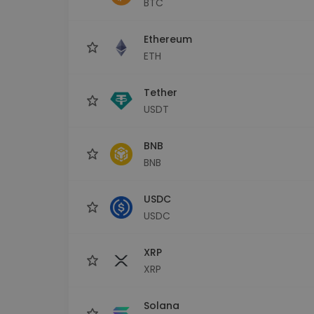
BTC
Istraživač ulaganja
Pronađi svoju kripto strategiju
Ethereum
ETH
Tether
USDT
BNB
BNB
USDC
USDC
XRP
XRP
Solana