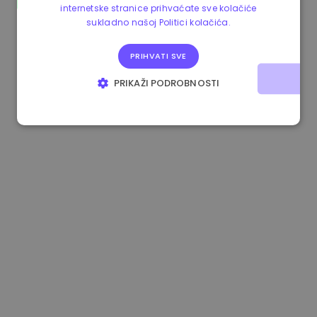
internetske stranice prihvaćate sve kolačiće
0.083269000 €
+4.90%
3.3B €
sukladno našoj Politici kolačića.
PRIHVATI SVE
PRIKAŽI PODROBNOSTI
NUŽNO POTREBNI KOLAČIĆI
IZVEDBA
CILJANOST
FUNKCIONALNOST