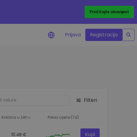
Pročitajte obavijest
Prijava
Registracija
cijenama
 cijena vaših
tva
 ulaganje
Filteri
elja
 optimalnu
Količina u 24h
Prikaz cijene (7d)
Kupi
10.4B €