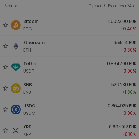
/
Valuta
Cijena
Promjena 24h
Bitcoin
56022.00 EUR
BTC
-0.40%
Ethereum
1655.14 EUR
ETH
-0.30%
Tether
0.864700 EUR
USDT
0.00%
BNB
520.230 EUR
BNB
+1.30%
USDC
0.864925 EUR
USDC
0.00%
XRP
0.894912 EUR
XRP
-0.10%