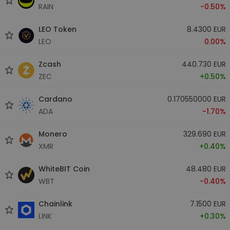
RAIN
-0.50%
LEO Token
8.4300 EUR
LEO
0.00%
Zcash
440.730 EUR
ZEC
+0.50%
Cardano
0.170550000 EUR
ADA
-1.70%
Monero
329.690 EUR
XMR
+0.40%
WhiteBIT Coin
48.480 EUR
WBT
-0.40%
Chainlink
7.1500 EUR
LINK
+0.30%