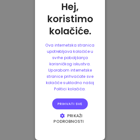
Hej,
koristimo
kolačiće.
Ova internetska stranica
upotrebljava kolačiće u
svrhe poboljšanja
korisničkog iskustva.
Uporabom internetske
stranice prihvaćate sve
kolačiće sukladno našoj
Politici kolačića.
PRIHVATI SVE
PRIKAŽI
PODROBNOSTI
NUŽNO POTREBNI
KOLAČIĆI