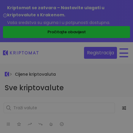
Kriptomat se zatvara – Nastavite ulagati u
kriptovalute s Krakenom.
Vaša sredstva su sigurna i u potpunosti dostupna.
Pročitajte obavijest
Registracija
Cijene kriptovaluta
Sve kriptovalute