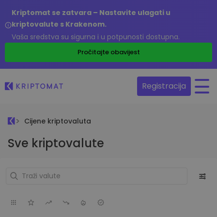
Kriptomat se zatvara – Nastavite ulagati u
kriptovalute s Krakenom.
Vaša sredstva su sigurna i u potpunosti dostupna.
Pročitajte obavijest
Registracija
Cijene kriptovaluta
Sve kriptovalute