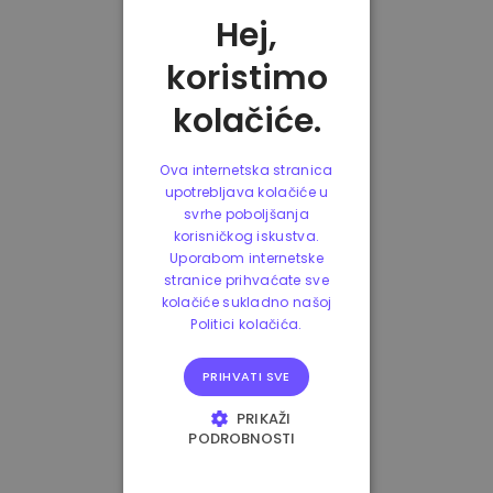
Hej,
koristimo
kolačiće.
Ova internetska stranica
upotrebljava kolačiće u
svrhe poboljšanja
korisničkog iskustva.
Uporabom internetske
stranice prihvaćate sve
kolačiće sukladno našoj
Politici kolačića.
PRIHVATI SVE
PRIKAŽI
PODROBNOSTI
NUŽNO POTREBNI
KOLAČIĆI