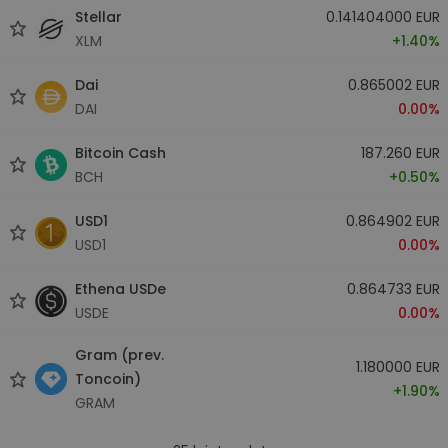
Stellar
0.141404000 EUR
XLM
+1.40%
Dai
0.865002 EUR
DAI
0.00%
Bitcoin Cash
187.260 EUR
BCH
+0.50%
USD1
0.864902 EUR
USD1
0.00%
Ethena USDe
0.864733 EUR
USDE
0.00%
Gram (prev.
1.180000 EUR
Toncoin)
+1.90%
GRAM