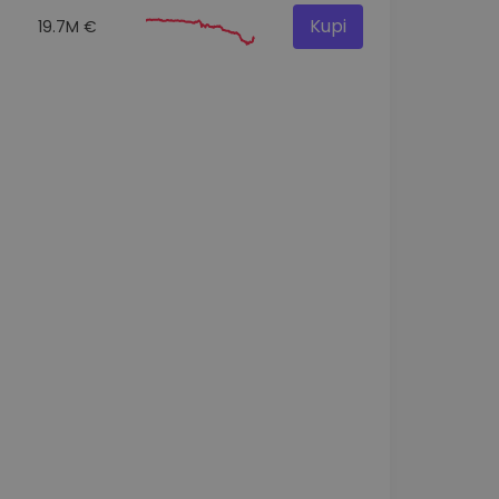
Kupi
19.7M €