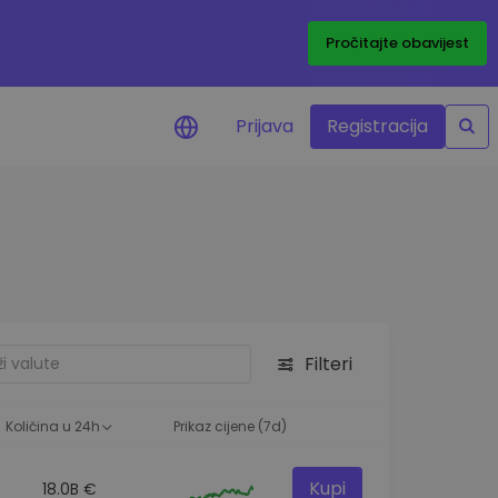
Pročitajte obavijest
Prijava
Registracija
cijenama
 cijena vaših
tva
 ulaganje
Filteri
elja
 optimalnu
Količina u 24h
Prikaz cijene (7d)
Kupi
18.0B €