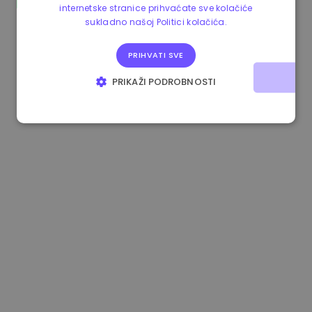
internetske stranice prihvaćate sve kolačiće
0.080659000 €
-4.80%
3.2B €
sukladno našoj Politici kolačića.
PRIHVATI SVE
PRIKAŽI PODROBNOSTI
NUŽNO POTREBNI KOLAČIĆI
IZVEDBA
CILJANOST
FUNKCIONALNOST