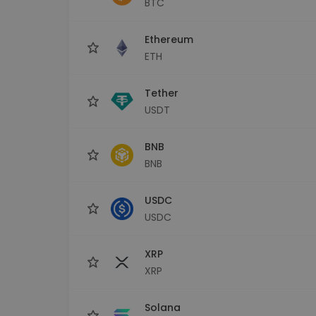
BTC
Istraživač ulaganja
Pronađi svoju kripto strategiju
Ethereum
ETH
Tether
USDT
BNB
BNB
USDC
USDC
XRP
XRP
Solana