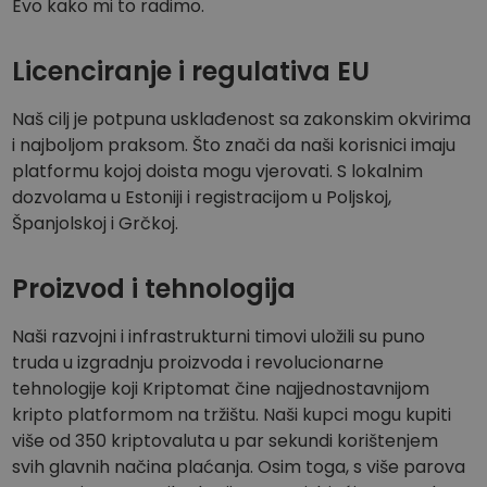
Evo kako mi to radimo.
Otkrijte prilike za ulaganje
Analitika portfelja
Licenciranje i regulativa EU
Pametni uvidi za optimalnu izvedbu
Naš cilj je potpuna usklađenost sa zakonskim okvirima
i najboljom praksom. Što znači da naši korisnici imaju
platformu kojoj doista mogu vjerovati. S lokalnim
dozvolama u Estoniji i registracijom u Poljskoj,
Španjolskoj i Grčkoj.
Proizvod i tehnologija
Naši razvojni i infrastrukturni timovi uložili su puno
truda u izgradnju proizvoda i revolucionarne
tehnologije koji Kriptomat čine najjednostavnijom
kripto platformom na tržištu. Naši kupci mogu kupiti
više od 350 kriptovaluta u par sekundi korištenjem
svih glavnih načina plaćanja. Osim toga, s više parova