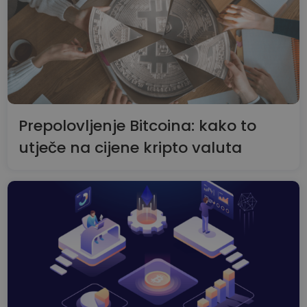
Prepolovljenje Bitcoina: kako to
utječe na cijene kripto valuta