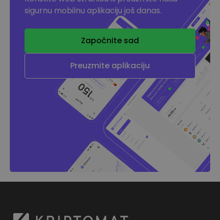
sigurnu mobilnu aplikaciju još danas.
Započnite sad
Preuzmite aplikaciju