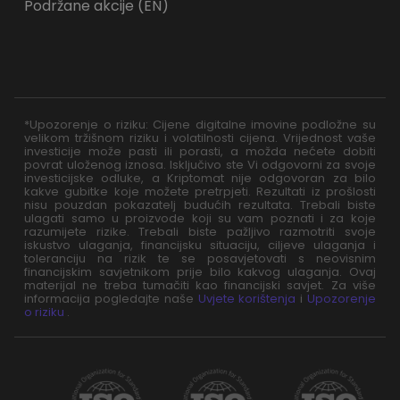
Podržane akcije (EN)
*Upozorenje o riziku: Cijene digitalne imovine podložne su
velikom tržišnom riziku i volatilnosti cijena. Vrijednost vaše
investicije može pasti ili porasti, a možda nećete dobiti
povrat uloženog iznosa. Isključivo ste Vi odgovorni za svoje
investicijske odluke, a Kriptomat nije odgovoran za bilo
kakve gubitke koje možete pretrpjeti. Rezultati iz prošlosti
nisu pouzdan pokazatelj budućih rezultata. Trebali biste
ulagati samo u proizvode koji su vam poznati i za koje
razumijete rizike. Trebali biste pažljivo razmotriti svoje
iskustvo ulaganja, financijsku situaciju, ciljeve ulaganja i
toleranciju na rizik te se posavjetovati s neovisnim
financijskim savjetnikom prije bilo kakvog ulaganja. Ovaj
materijal ne treba tumačiti kao financijski savjet. Za više
informacija pogledajte naše
Uvjete korištenja
i
Upozorenje
o riziku
.