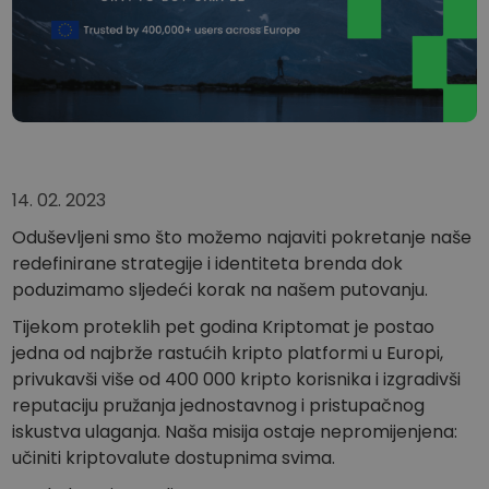
...danas biste imali
Inteligentni portfelji
Pametno ulaganje u kripto
Kriptomat novčanik
Siguran i jednostavan kripto novčanik
Istraživač ulaganja
Pronađi svoju kripto strategiju
14. 02. 2023
KriptoEarn
Zaradite kripto nagrade
Oduševljeni smo što možemo najaviti pokretanje naše
redefinirane strategije i identiteta brenda dok
Trezor
poduzimamo sljedeći korak na našem putovanju.
Uštedite kriptovalute za svoju budućnost
Tijekom proteklih pet godina Kriptomat je postao
Ponavljajuća kupnja
jedna od najbrže rastućih kripto platformi u Europi,
Redovita planirana ulaganja (DCA)
privukavši više od 400 000 kripto korisnika i izgradivši
reputaciju pružanja jednostavnog i pristupačnog
Upozorenja o cijenama
Stalna ažuriranja cijena vaših omiljenih tokena
iskustva ulaganja. Naša misija ostaje nepromijenjena:
učiniti kriptovalute dostupnima svima.
Istražite sredstva