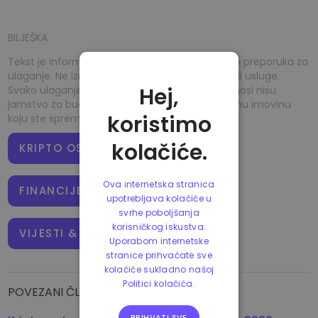
BILJEŠKA
Tekst je informativne naravi i ne računa se kao preporuka za
ulaganje. Ne izražava osobno mišljenje autora ili usluge.
Hej,
Svako ulaganje ili trgovanje je rizično, prošli prinosi nisu
jamstvo za buduće prinose – riskirajte samo onu imovinu
koristimo
koju ste spremni izgubiti.
kolačiće.
KRIPTO OSNOVE
Ova internetska stranica
FINANCIJE & ULAGANJE
upotrebljava kolačiće u
svrhe poboljšanja
korisničkog iskustva.
VIJESTI & TRENDOVI
Uporabom internetske
stranice prihvaćate sve
kolačiće sukladno našoj
Politici kolačića.
POVEZANI ČLANCI
PRIHVATI SVE