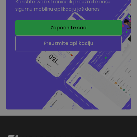
Koristite web stranicu ili preuzmite našu
sigurnu mobilnu aplikaciju još danas.
Započnite sad
Preuzmite aplikaciju