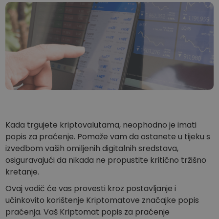
...danas biste imali
Inteligentni portfelji
Pametno ulaganje u kripto
Kriptomat novčanik
Siguran i jednostavan kripto novčanik
Istraživač ulaganja
Pronađi svoju kripto strategiju
KriptoEarn
Zaradite kripto nagrade
Kada trgujete kriptovalutama, neophodno je imati
Trezor
Uštedite kriptovalute za svoju budućnost
popis za praćenje. Pomaže vam da ostanete u tijeku s
izvedbom vaših omiljenih digitalnih sredstava,
Ponavljajuća kupnja
osiguravajući da nikada ne propustite kritično tržišno
Redovita planirana ulaganja (DCA)
kretanje.
Upozorenja o cijenama
Ovaj vodič će vas provesti kroz postavljanje i
Stalna ažuriranja cijena vaših omiljenih tokena
učinkovito korištenje Kriptomatove značajke popis
praćenja. Vaš Kriptomat popis za praćenje
Istražite sredstva