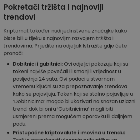
Pokretači tržišta i najnoviji
trendovi
Kriptomat također nudi jedinstvene značajke kako
biste bili u tijeku s najnovijim razvojem tržišta i
trendovima. Prijeđite na odjeljak Istražite gdje ćete
pronaći:
Dobitnici i gubitnici:
Ovi odjeljci pokazuju koji su
tokeni najviše povećali ili smanjili vrijednost u
posljednja 24 sata. Ovi podaci u stvarnom
vremenu ključni su za prepoznavanje trendova
kako se pojavljuju. Token koji se stalno pojavljuje u
‘Dobitnicima’ mogao bi ukazivati na snažan uzlazni
trend, dok bi oni u ‘Gubitnicima’ mogli biti
usmjereni prema mogućem oporavku ili daljnjem
padu.
Pristupačne kriptovalute i imovina u trendu: