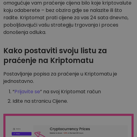
Otkrijte prilike za ulaganje
omogućuje vam praćenje cijena bilo koje kriptovalute
koju odaberete – bez obzira gdje se nalazite ili što
Analitika portfelja
radite. Kriptomat prati cijene za vas 24 sata dnevno,
Pametni uvidi za optimalnu izvedbu
poboljšavajući vašu strategiju trgovanja i proces
donošenja odluka.
Kako postaviti svoju listu za
praćenje na Kriptomatu
Postavljanje popisa za praćenje u Kriptomatu je
jednostavno.
“
Prijavite se
” na svoj Kriptomat račun
Idite na stranicu Cijene.