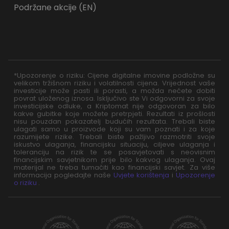
Podržane akcije (EN)
*Upozorenje o riziku: Cijene digitalne imovine podložne su
velikom tržišnom riziku i volatilnosti cijena. Vrijednost vaše
investicije može pasti ili porasti, a možda nećete dobiti
povrat uloženog iznosa. Isključivo ste Vi odgovorni za svoje
investicijske odluke, a Kriptomat nije odgovoran za bilo
kakve gubitke koje možete pretrpjeti. Rezultati iz prošlosti
nisu pouzdan pokazatelj budućih rezultata. Trebali biste
ulagati samo u proizvode koji su vam poznati i za koje
razumijete rizike. Trebali biste pažljivo razmotriti svoje
iskustvo ulaganja, financijsku situaciju, ciljeve ulaganja i
toleranciju na rizik te se posavjetovati s neovisnim
financijskim savjetnikom prije bilo kakvog ulaganja. Ovaj
materijal ne treba tumačiti kao financijski savjet. Za više
informacija pogledajte naše
Uvjete korištenja
i
Upozorenje
o riziku
.