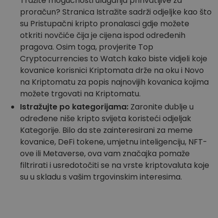
Tražite mogućnosti ulaganja prihvatljive za
proračun? Stranica Istražite sadrži odjeljke kao što
su Pristupačni kripto pronalasci gdje možete
otkriti novčiće čija je cijena ispod određenih
pragova. Osim toga, provjerite Top
Cryptocurrencies to Watch kako biste vidjeli koje
kovanice korisnici Kriptomata drže na oku i Novo
na Kriptomatu za popis najnovijih kovanica kojima
možete trgovati na Kriptomatu.
Istražujte po kategorijama:
Zaronite dublje u
određene niše kripto svijeta koristeći odjeljak
Kategorije. Bilo da ste zainteresirani za meme
kovanice, DeFi tokene, umjetnu inteligenciju, NFT-
ove ili Metaverse, ova vam značajka pomaže
filtrirati i usredotočiti se na vrste kriptovaluta koje
su u skladu s vašim trgovinskim interesima.