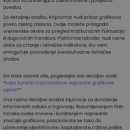
kao što su cirkulirajuća zaliha imovine i povijesna
izvedba.
Za detaljniju analizu, Kriptomat nudi prikaz grafikona
preko cijelog zaslona. Ovdje možete prilagoditi
vremenske okvire za pregled kratkoročnih fluktuacija
ili dugoročnih trendova. Platforma također nudi razne
alate za crtanje i tehničke indikatore, što vam
omogućuje provođenje sveobuhvatne tehničke
analize.
Da biste saznali više, pogledajte naš detaljan vodič
“
Kako koristiti Kriptomatove napredne grafikone
cijena?
”
Ova razina detaljne analize ključna je za donošenje
informiranih odluka o trgovanju. Razumijevanjem finih
točaka svake imovine i korištenjem naprednih
značajki grafikona, pozicionirate se tako da
učinkovitije identificirate i kapitalizirate tržišne prilike.