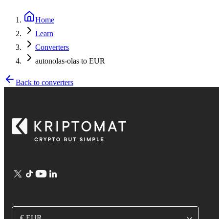
Home
Learn
Converters
autonolas-olas to EUR
Back to converters
€ EUR