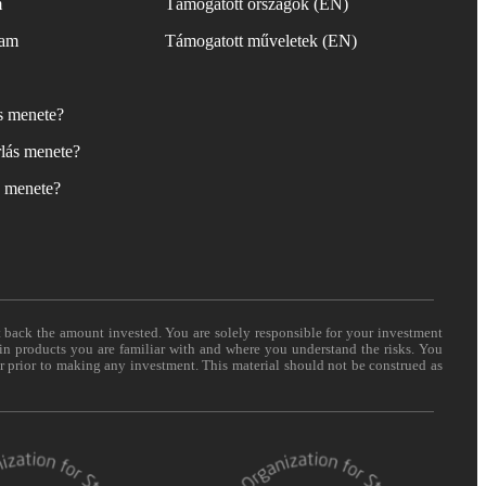
m
Támogatott országok (EN)
yam
Támogatott műveletek (EN)
ás menete?
lás menete?
s menete?
t back the amount invested. You are solely responsible for your investment
 in products you are familiar with and where you understand the risks. You
er prior to making any investment. This material should not be construed as