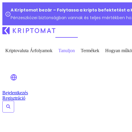
A Kriptomat bezár – Folytassa a kripto befektetést a
Pénzeszközei biztonságban vannak és teljes mértékben ho
Kriptovaluta Árfolyamok
Tanuljon
Termékek
Hogyan műkö
Bejelentkezés
Regisztráció