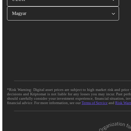
Magyar
*Risk Warning: Digital asset prices are subject to high market risk and pric
decisions and Kriptomat is not liable for any losses you may incur. Past per
should carefully consider your investment experience, financial situation, in
financial advice. For more information, see our
Terms of Service
and
Risk War