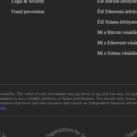
Legal & Security
Élő Bitcoin árfolya
Fraud prevention
Élő Ethereum árfol
Élő Solana árfolyam
Mi a Bitcoin vásárl
Mi a Ethereum vásár
Mi a Solana vásárlá
e volatility. The value of your investment may go down or up, and you may not ge
formance is not a reliable predictor of future performance. You should only invest
vestment objectives and risk tolerance and consult an independent financial advis
ning
.