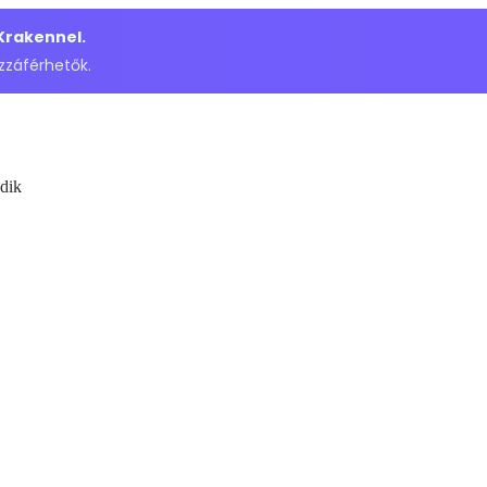
 Krakennel.
zzáférhetők.
dik