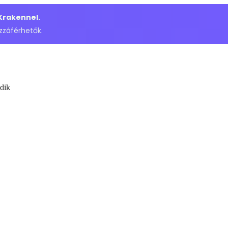
 Krakennel.
zzáférhetők.
dik