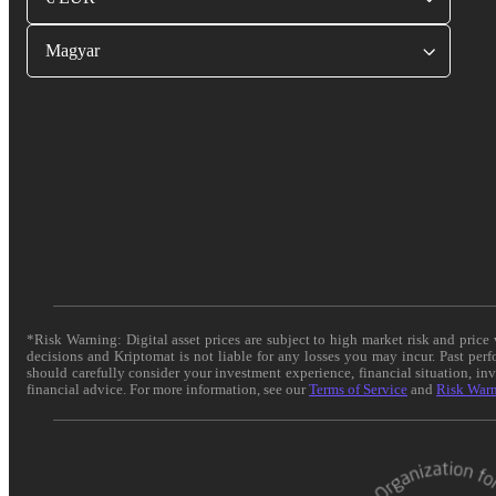
Magyar
*Risk Warning: Digital asset prices are subject to high market risk and pric
decisions and Kriptomat is not liable for any losses you may incur. Past per
should carefully consider your investment experience, financial situation, in
financial advice. For more information, see our
Terms of Service
and
Risk War