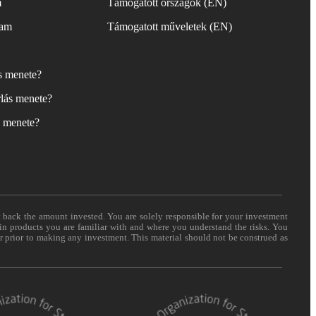
m
Támogatott országok (EN)
yam
Támogatott műveletek (EN)
ás menete?
lás menete?
s menete?
t back the amount invested. You are solely responsible for your investment
 in products you are familiar with and where you understand the risks. You
er prior to making any investment. This material should not be construed as