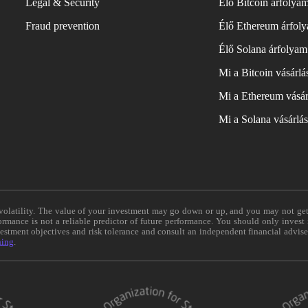
Legal & Security
Élő Bitcoin árfolya
Fraud prevention
Élő Ethereum árfol
Élő Solana árfolyam
Mi a Bitcoin vásárl
Mi a Ethereum vásár
Mi a Solana vásárlá
e volatility. The value of your investment may go down or up, and you may not ge
formance is not a reliable predictor of future performance. You should only invest
vestment objectives and risk tolerance and consult an independent financial advis
ning
.