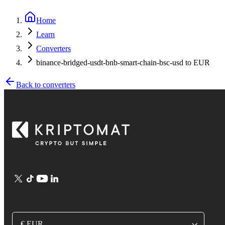
Home
Learn
Converters
binance-bridged-usdt-bnb-smart-chain-bsc-usd to EUR
Back to converters
€ EUR