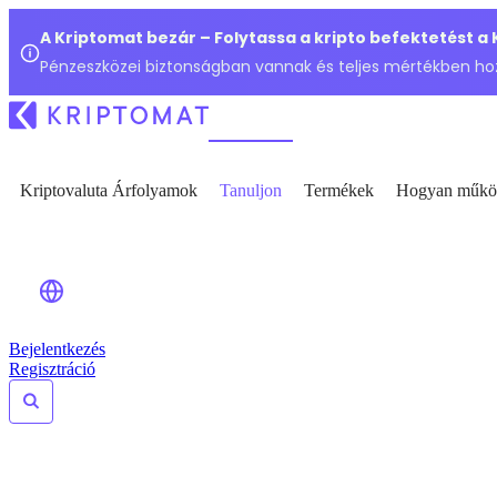
A Kriptomat bezár – Folytassa a kripto befektetést a
Pénzeszközei biztonságban vannak és teljes mértékben ho
Kriptovaluta Árfolyamok
Tanuljon
Termékek
Hogyan műkö
Bejelentkezés
Regisztráció