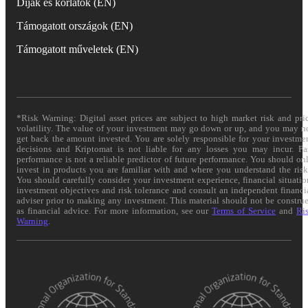
Díjak és korlátok (EN)
Támogatott országok (EN)
Támogatott műveletek (EN)
*Risk Warning: Digital asset prices are subject to high market risk and pri
volatility. The value of your investment may go down or up, and you may n
get back the amount invested. You are solely responsible for your investme
decisions and Kriptomat is not liable for any losses you may incur. Pa
performance is not a reliable predictor of future performance. You should on
invest in products you are familiar with and where you understand the risk
You should carefully consider your investment experience, financial situatio
investment objectives and risk tolerance and consult an independent financi
adviser prior to making any investment. This material should not be constru
as financial advice. For more information, see our
Terms of Service
and
Ri
Warning
.