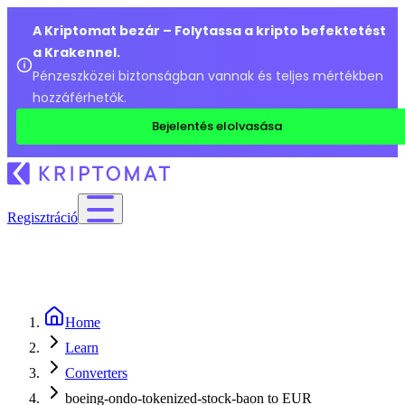
A Kriptomat bezár – Folytassa a kripto befektetést
a Krakennel.
Pénzeszközei biztonságban vannak és teljes mértékben
hozzáférhetők.
Bejelentés elolvasása
Regisztráció
Home
Learn
Converters
boeing-ondo-tokenized-stock-baon to EUR