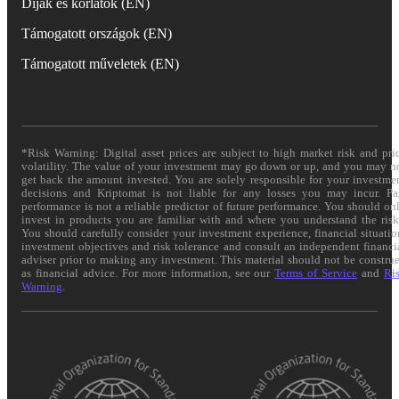
Díjak és korlátok (EN)
Támogatott országok (EN)
Támogatott műveletek (EN)
*Risk Warning: Digital asset prices are subject to high market risk and pri
volatility. The value of your investment may go down or up, and you may n
get back the amount invested. You are solely responsible for your investme
decisions and Kriptomat is not liable for any losses you may incur. Pa
performance is not a reliable predictor of future performance. You should on
invest in products you are familiar with and where you understand the risk
You should carefully consider your investment experience, financial situatio
investment objectives and risk tolerance and consult an independent financi
adviser prior to making any investment. This material should not be constru
as financial advice. For more information, see our
Terms of Service
and
Ri
Warning
.