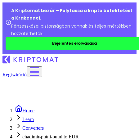
A Kriptomat bezár – Folytassa a kripto befektetést
a Krakennel.
Pénzeszközei biztonságban vannak és teljes mértékben
hozzáférhetők.
Bejelentés elolvasása
Regisztráció
Home
Learn
Converters
chadimir-putni-putni to EUR