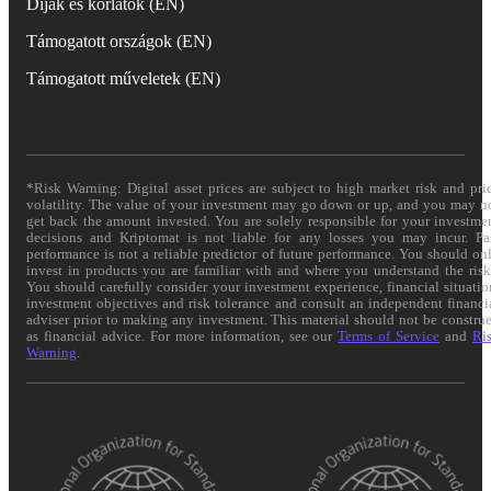
Díjak és korlátok (EN)
Támogatott országok (EN)
Támogatott műveletek (EN)
*Risk Warning: Digital asset prices are subject to high market risk and pri
volatility. The value of your investment may go down or up, and you may n
get back the amount invested. You are solely responsible for your investme
decisions and Kriptomat is not liable for any losses you may incur. Pa
performance is not a reliable predictor of future performance. You should on
invest in products you are familiar with and where you understand the risk
You should carefully consider your investment experience, financial situatio
investment objectives and risk tolerance and consult an independent financi
adviser prior to making any investment. This material should not be constru
as financial advice. For more information, see our
Terms of Service
and
Ri
Warning
.